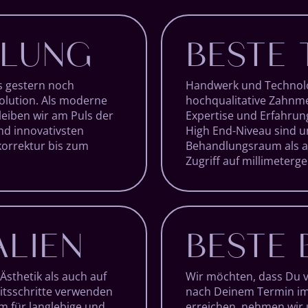
DLUNG
BESTE 
s gestern noch
Handwerk und Technolog
volution. Als moderne
hochqualitative Zahnme
eiben wir am Puls der
Expertise und Erfahrun
nd innovativsten
High End-Niveau sind u
orrektur bis zum
Behandlungsraum als a
Zugriff auf millimeterg
ALIEN
BESTE
 Ästhetik als auch auf
Wir möchten, dass Du vo
eitsschritte verwenden
nach Deinem Termin imm
m für langlebige und
erreichen, nehmen wir 