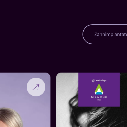
Navigation
Zahnimplantat
überspringen