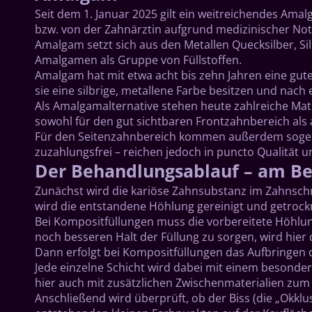
Seit dem 1. Januar 2025 gilt ein weitreichendes Am
bzw. von der Zahnärztin aufgrund medizinischer Not
Amalgam setzt sich aus den Metallen Quecksilber, S
Amalgamen als Gruppe von Füllstoffen.
Amalgam hat mit etwa acht bis zehn Jahren eine gute 
sie eine silbrige, metallene Farbe besitzen und nach 
Als Amalgamalternative stehen heute zahlreiche Mater
sowohl für den gut sichtbaren Frontzahnbereich als 
Für den Seitenzahnbereich kommen außerdem sogenan
zuzahlungsfrei – reichen jedoch in puncto Qualität 
Der Behandlungsablauf – am Bei
Zunächst wird die kariöse Zahnsubstanz im Zahnschm
wird die entstandene Höhlung gereinigt und getrock
Bei Kompositfüllungen muss die vorbereitete Höhlun
noch besseren Halt der Füllung zu sorgen, wird hier
Dann erfolgt bei Kompositfüllungen das Aufbringen d
Jede einzelne Schicht wird dabei mit einem besonder
hier auch mit zusätzlichen Zwischenmaterialien zum
Anschließend wird überprüft, ob der Biss (die „Okklu