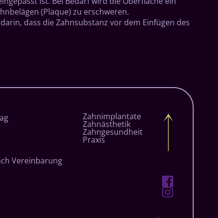
ngepasst ist. Bei Bedarf wird die Oberfläche ein
Zahnbelägen (Plaque) zu erschweren.
e darin, dass die Zahnsubstanz vor dem Einfügen des
Navigation
Zahnimplantate
ag
überspringen
Zahnästhetik
Zahngesundheit
Praxis
ach Vereinbarung