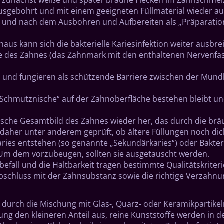
usgebohrt und mit einem geeigneten Füllmaterial wieder au
“ und nach dem Ausbohren und Aufbereiten als „Präparatio
us kann sich die bakterielle Kariesinfektion weiter ausbre
re des Zahnes (das Zahnmark mit den enthaltenen Nervenf
 und fungieren als schützende Barriere zwischen der Mund
Schmutznische“ auf der Zahnoberfläche bestehen bleibt und 
che Gesamtbild des Zahnes wieder her, das durch die bräunl
daher unter anderem geprüft, ob ältere Füllungen noch di
Karies entstehen (so genannte „Sekundärkaries“) oder Bakt
 Um dem vorzubeugen, sollten sie ausgetauscht werden.
efall und die Haltbarkeit tragen bestimmte Qualitätskriter
chluss mit der Zahnsubstanz sowie die richtige Verzahnu
ie durch die Mischung mit Glas-, Quarz- oder Keramikpartike
hung den kleineren Anteil aus, reine Kunststoffe werden in