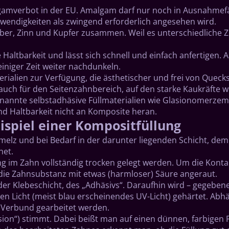
algamverbot in der EU. Amalgam darf nur noch in Ausnahme
wendigkeiten als zwingend erforderlich angesehen wird.
ilber, Zinn und Kupfer zusammen. Weil es unterschiedlich
Haltbarkeit und lässt sich schnell und einfach anfertigen. 
einiger Zeit weiter nachdunkeln.
ialien zur Verfügung, die ästhetischer und frei von Quecks
auch für den Seitenzahnbereich, auf den starke Kaukräfte w
nte selbstadhäsive Füllmaterialien wie Glasionomerzement
und Haltbarkeit nicht an Komposite heran.
spiel einer Kompositfüllung
elz und bei Bedarf in der darunter liegenden Schicht, dem
net.
g im Zahn vollständig trocken gelegt werden. Um die Konta
 die Zahnsubstanz mit etwas (harmloser) Säure angeraut.
er Klebeschicht, des „Adhäsivs“. Daraufhin wird – gegebenen
en Licht (meist blau erscheinendes UV-Licht) gehärtet. Ab
 Verbund gearbeitet werden.
sion“) stimmt. Dabei beißt man auf einen dünnen, farbigen 