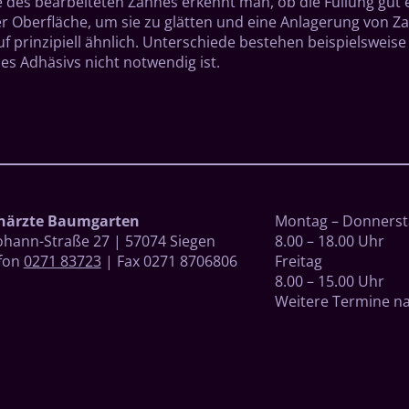
des bearbeiteten Zahnes erkennt man, ob die Füllung gut ei
 der Oberfläche, um sie zu glätten und eine Anlagerung von 
uf prinzipiell ähnlich. Unterschiede bestehen beispielsweis
es Adhäsivs nicht notwendig ist.
närzte Baumgarten
Montag – Donnerst
Johann-Straße 27 | 57074 Siegen
8.00 – 18.00 Uhr
fon
0271 83723
| Fax 0271 8706806
Freitag
8.00 – 15.00 Uhr
Weitere Termine n