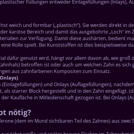
astischer Füllungen entweder Einlagefüllungen (Inlays), A
hst weich und formbar („plastisch“). Sie werden direkt in de
der kariöse Bereich und damit das ausgebohrte „Loch“ im 
terialien zur Verfügung. Damit diese aushärten, bedient ma
ine Rolle spielt. Bei Kunststoffen ist dies beispielsweise 
al dafür genutzt wird, hängt vor allem davon ab, wie groß 
 Zahnhals) betroffen ist oder auch um welchen Zahn es sich 
ungen aus zahnfarbenen Kompositen zum Einsatz.
 Onlays)
 (Einlagefüllungen) und Onlays (Auflagefüllungen), nachdem
 als starrer Block hergestellt und in den Zahn eingefügt. (d
der Kaufläche in Mitleidenschaft gezogen ist. Bei Onlays (
t nötig?
nkrone (dem im Mund sichtbaren Teil des Zahnes) aus zwe
unächst weiße und später braune Flecken im Zahnschmelz („In