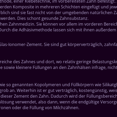
de, einer Klebetechnik, im vorbereiteten Zahn befestigt. 
 werden Komposite in mehreren Schichten eingefügt und jewei
Farblich sind sie fast nicht von der umgebenden natürliche
t werden. Dies schont gesunde Zahnsubstanz.
chen Zahnmedizin. Sie können vor allem im vorderen Bereic
rch die Adhäsivmethode lassen sich mit ihnen außerdem E
-Ionomer-Zement. Sie sind gut körperverträglich, zahnfar
eiche des Zahnes und dort, wo relativ geringe Belastungskr
 sowie kleinere Füllungen an den Zahnhälsen infrage, nich
wie so genannten Kopolymeren und Füllkörpern wie Silikatgl
rob an. Weiterhin ist er gut verträglich, kostengünstig, wei
 dieser Zement den Zahn. Dadurch wird der Füllungsbereich 
lösung verwendet, also dann, wenn die endgültige Versorg
ronen oder die Füllung von Milchzähnen.