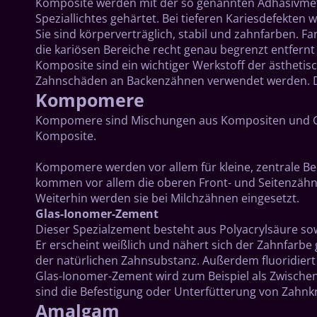
Komposite werden mit der so genannten Adhäsivmetho
Speziallichtes gehärtet. Bei tieferen Kariesdefekten
Sie sind körperverträglich, stabil und zahnfarben. 
die kariösen Bereiche recht genau begrenzt entfern
Komposite sind ein wichtiger Werkstoff der ästhetis
Zahnschäden an Backenzähnen verwendet werden. Du
Kompomere
Kompomere sind Mischungen aus Kompositen und Glas
Komposite.
Kompomere werden vor allem für kleine, zentrale Ber
kommen vor allem die oberen Front- und Seitenzähne
Weiterhin werden sie bei Milchzähnen eingesetzt.
Glas-Ionomer-Zement
Dieser Spezialzement besteht aus Polyacrylsäure so
Er erscheint weißlich und nähert sich der Zahnfarbe g
der natürlichen Zahnsubstanz. Außerdem fluoridiert
Glas-Ionomer-Zement wird zum Beispiel als Zwischen
sind die Befestigung oder Unterfütterung von Zahnk
Amalgam