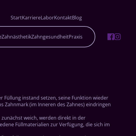
Navigation
Start
Karriere
Labor
Kontakt
Blog
überspringen
e
Zahnästhetik
Zahngesundheit
Praxis
 Füllung instand setzen, seine Funktion wieder
 ins Zahnmark (im Inneren des Zahnes) eindringen
 zunächst weich, werden direkt in der
edene Füllmaterialien zur Verfügung, die sich im