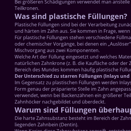
Bei größeren Schädigungen verwendet man anstelle pl
Teilkronen.
Was sind plastische Füllungen?
Plastische Füllungen sind bei der Verarbeitung zunäc
und härten im Zahn aus. Sie kommen in Frage, wenn 
Für plastische Füllungen stehen verschiedene Füllma
oder chemischer Vorgänge, bei denen ein „Auslöser“ e
Mischvorgang aus zwei Komponenten.
Welche Art der Füllung eingesetzt und welches Materi
natürlichen Zahnkrone (z. B. die Kaufläche oder der
Bereich des Mundes kommen häufig plastische Füll
Der Unterschied zu starren Füllungen (Inlays und
Im Gegensatz zu plastischen Füllungen werden Inlays
Form genau der präparierte Stelle im Zahn angepasst,
verwendet, wenn bei Backenzähnen ein größerer Teil 
Zahnhöcker nachgebildet und überdeckt.
Warum sind Füllungen überhaup
Die harte Zahnsubstanz besteht im Bereich der Zah
liegenden Zahnbein (Dentin).
Wenn Karies diese Zahnsubstanz angreift, entstehen z