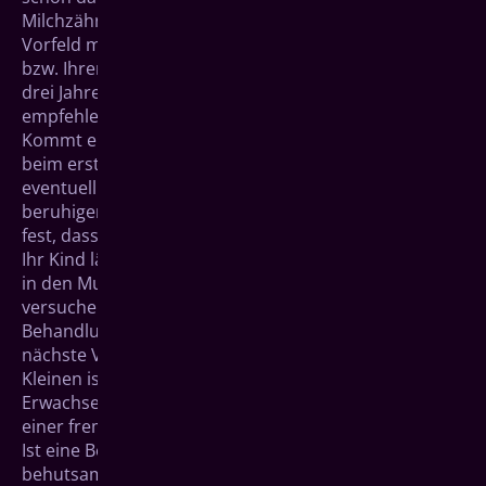
Milchzähne durchbrechen. Besprechen Sie dies im
Vorfeld mit uns, wir stellen uns dann auf Ihre Tochter
bzw. Ihren Sohn ein. Spätestens im Alter von zwei bis
drei Jahren sind dann halbjährliche Kontrolltermine
empfehlenswert.
Kommt ein Geschwisterkind oder ein Spielkamerad
beim ersten richtigen Besuch mit und lässt sich
eventuell vorher untersuchen, kann dies eine
beruhigende Wirkung auf Ihr Kind ausüben. Es stellt
fest, dass die Kontrolle etwas ganz Normales ist.
Ihr Kind lässt sich bei der ersten Untersuchung nicht
in den Mund schauen? Geben Sie ihm Zeit und
versuchen Sie mit unserer Hilfe sein Vertrauen in die
Behandlung zu gewinnen, vielleicht verläuft der
nächste Versuch dann schon reibungsloser. Für die
Kleinen ist es noch unangenehmer als für
Erwachsene, den Mund zu öffnen und die Zähne von
einer fremden Person begutachten zu lassen.
Ist eine Behandlung notwendig, sollten Sie Ihr Kind
behutsam auf eventuelle Schmerzen vorbereiten.