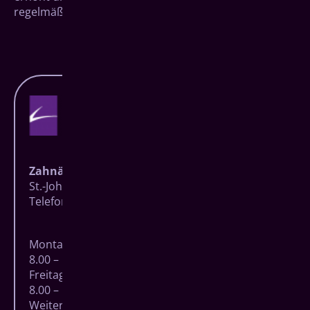
regelmäßig seine Zähne untersuchen lässt.
Zahnärzte Baumgarten
St.-Johann-Straße 27 | 57074 Siegen
Telefon
0271 83723
| Fax 0271 8706806
Montag – Donnerstag
8.00 – 18.00 Uhr
Freitag
8.00 – 15.00 Uhr
Weitere Termine nach Vereinbarung