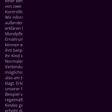
einer Behandlung zu beginnen. Spätestens im Alter
von zwei bis drei Jahren sind halbjährliche
Kontrolltermine empfehlenswert.
Wir informieren Sie bei Ihrem ersten Besuch
außerdem über den Fluoridbedarf von Kinderzähnen,
erklären Ihnen, wie Sie Ihrem Kind am besten bei der
Mundpflege helfen können und was sie bei der
Ernährung beachten sollten. Wenn es alt genug ist,
können wir diese Aspekte direkt und kindgerecht mit
ihm besprechen.
Ihr Kind sollte Zahnarztbesuche möglichst als etwas
Normales empfinden und nicht mit Schmerzen in
Verbindung bringen. Der erste Besuch sollte eine
möglichst neutrale Erfahrung sein. Suchen Sie uns
also am besten auf, bevor Ihr Kind über Schmerzen
klagt. Erklären Sie Ihrem Kind, warum der Besuch in
unserer Praxis so wichtig ist, gehen Sie mit gutem
Beispiel voran und lassen Sie sich selbst auch
regelmäßig untersuchen. Eine positive Haltung Ihres
Kindes gegenüber der zahnärztlichen Behandlung
erhöht die Chance, dass es auch als Erwachsener