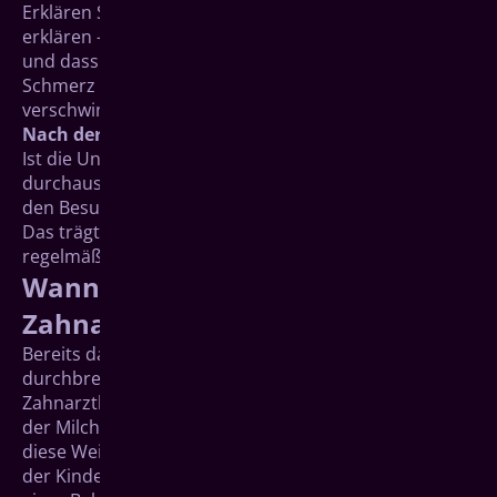
Erklären Sie ihm – oder lassen Sie es ihm durch uns
erklären – , was wir tun, wofür die Behandlung gut ist
und dass die Betäubungsspritze einen kleinen kurzen
Schmerz verursacht, der aber bald wieder
verschwindet.
Nach der Untersuchung
Ist die Untersuchung vorbei, dürfen Sie Ihr Kind
durchaus für seine Tapferkeit loben. So verbindet es
den Besuch mit einem persönlichen Erfolgserlebnis.
Das trägt dazu bei, dass sich Ihr Kind bald an seine
regelmäßigen Zahnarztbesuche gewöhnt.
Wann muss mein Kind zum
Zahnarzt?
Bereits dann, wenn die ersten Milchzähne
durchbrechen, sollten Sie einen ersten
Zahnarztbesuch vereinbaren und sich über die Pflege
der Milchzähne informieren lassen. Wir haben auf
diese Weise die Möglichkeit, die gesunde Entwicklung
der Kinderzähne zu kontrollieren und wenn nötig mit