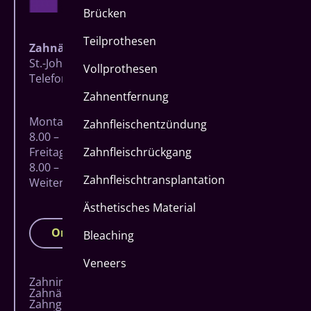
Brücken
Teilprothesen
Zahnärzte Baumgarten
St.-Johann-Straße 27 | 57074 Siegen
Vollprothesen
Telefon
0271 83723
| Fax 0271 8706806
Zahnentfernung
Montag – Donnerstag
Zahnfleischentzündung
8.00 – 18.00 Uhr
Freitag
Zahnfleischrückgang
8.00 – 15.00 Uhr
Zahnfleischtransplantation
Weitere Termine nach Vereinbarung
Ästhetisches Material
Online-Terminbuchung
Bleaching
Veneers
Navigation
Zahnimplantate
überspringen
Zahnästhetik
Zahngesundheit