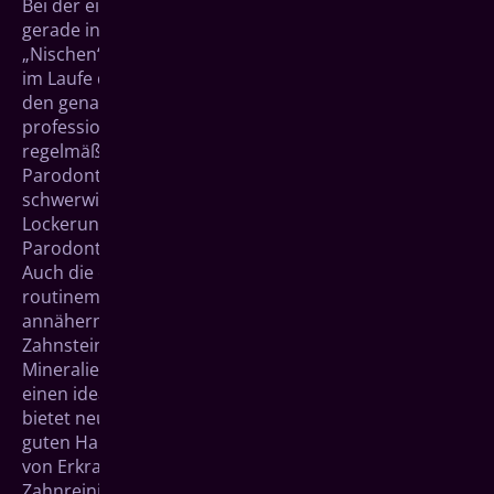
Bei der eigenen Mundpflege bleiben in der Regel
gerade in Zwischenräumen, Vertiefungen und
„Nischen“ Reste von bakteriellen Belägen zurück, die
im Laufe der Zeit zu hartnäckigen Ablagerungen und
den genannten Erkrankungen führen können. Eine
professionelle Zahnreinigung senkt, wenn sie
regelmäßig durchgeführt wird, das Karies- und
Parodontitisrisiko deutlich. Sie wirkt
schwerwiegenden Auswirkungen, bis hin zur
Lockerung von Zähnen bei einer fortgeschrittenen
Parodontitis, entgegen.
Auch die einfache Zahnsteinentfernung bei den
routinemäßigen Kontrolluntersuchungen hat nicht
annähernd den selben prophylaktischen Effekt.
Zahnstein besteht aus Zahnbelag, der durch
Mineralien im Mundraum verfestigt wird. Er stellt
einen idealen Lebensraum für Bakterien dar und
bietet neu hinzukommenden Zahnbelägen einen
guten Halt. Damit fördert Zahnstein die Entstehung
von Erkrankungen im Mundraum. Die professionelle
Zahnreinigung geht über die reine