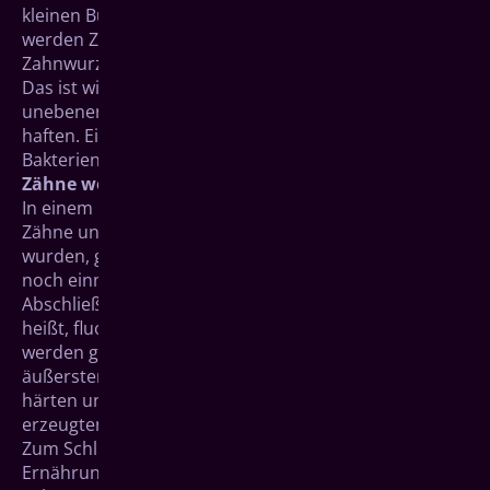
kleinen Bürsten mit aufgetragenen Polierpasten
werden Zahnkronen und die erreichbaren Teile der
Zahnwurzeloberflächen sanft poliert und geglättet.
Das ist wichtig, weil bakterielle Beläge am besten an
unebenen, rauen Stellen und in Zwischenräumen
haften. Ein erneutes Anlagern von Belägen und
Bakterien wird somit erschwert.
Zähne werden fluoridiert
In einem letzten Kontrollschritt wird geprüft, ob die
Zähne und sichtbare Zahnhälse vollständig gereinigt
wurden, gegebenenfalls wird an bestimmten Stellen
noch einmal gesäubert.
Abschließend werden Ihre Zähne fluoridiert: Das
heißt, fluoridhaltiger Schaum, Fluoridlack oder -gel
werden gleichmäßig auf dem Zahnschmelz, der
äußersten Schicht der Zahnkronen, verteilt, um ihn zu
härten und nachhaltig vor Bakterien und von ihnen
erzeugten Säuren zu schützen.
Zum Schluss beraten wir Sie gerne zur zahngesunden
Ernährung, geben Ihnen Tipps zur richtigen