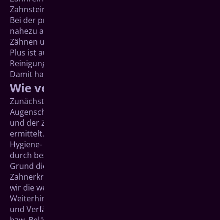
Zahnsteinentfernung weit hinaus.
Bei der professionellen Zahnreinigung werden
nahezu alle weichen und harten Beläge von den
Zähnen und aus Zahnzwischenräumen abgelöst. Ein
Plus ist außerdem, dass Ihre Zähne durch die
Reinigung meist eine hellere Farbe zurückerhalten.
Damit hat eine PZR auch einen ästhetischen Effekt.
Wie verläuft die PZR?
Zunächst wird Ihre individuelle Mundgesundheit in
Augenschein genommen. Das Gebiss wird untersucht
und der Zustand Ihrer Zähne und Ihres Zahnfleisches
ermittelt. Das kann beispielsweise mittels Plaque-,
Hygiene- oder Blutungsindizes (-werten) und/oder
durch bestimmte Anfärbetechniken geschehen. Auf
Grund dieser Untersuchung lassen sich etwaige
Zahnerkrankungen erkennen. Anschließend stimmen
wir die weiteren Behandlungsschritte mit Ihnen ab.
Weiterhin werden die harten Beläge wie Zahnstein
und Verfärbungen und die weichen Ablagerungen