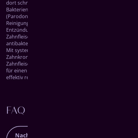
dort schnell Zahnbeläge fest – ideale Bedingungen für
Bakterien, die Wurzelkaries und tiefe Entzündungen
(Parodontitis) auslösen können. Bei der subgingivalen
Reinigung werden die Beläge entfernt. Falls eine
Entzündung festzustellen ist, werden die
Zahnfleischtaschen zusätzlich mit einer
antibakteriellen Lösung gespült.
Mit systematischer und regelmäßiger Reinigung der
Zahnkronen (supragingival) und gegebenenfalls der
Zahnfleischtaschen (subgingival) lässt sich das Risiko
für einen Parodontitiserkrankung oder Wurzelkaries
effektiv reduzieren.
FAQ
Nach meiner professionellen