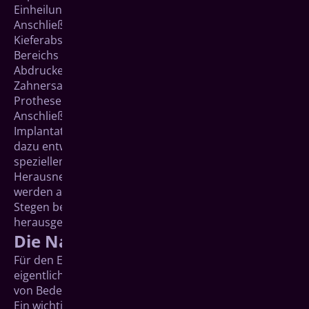
Einheilung ist dies nicht notwendig.
Anschließend wird ein Abdruck des betreffenden
Kieferabschnittes und des gegenüberliegendes
Bereichs im Gegenkiefer genommen. Auf Basis dieses
Abdruckes wird im Dentallabor der endgültige
Zahnersatz in Form einer Krone, Brücke oder
Prothese hergestellt.
Anschließend wird dieser in der Praxis auf dem
Implantat befestigt. Je nach Implantat-Typ wird er
dazu entweder aufgeschraubt oder mit einem
speziellen Befestigungszement fixiert.
Herausnehmbare implantatgetragene Prothesen
werden auf entsprechenden Konstruktionen wie
Stegen befestigt und können vom Patienten selbst
herausgenommen werden.
Die Nachsorge
Für den Erfolg der Implantatbehandlung ist neben der
eigentlichen Behandlung eine intensive Nachsorge
von Bedeutung.
Ein wichtiger Bestandteil ist dabei die zahnärztliche