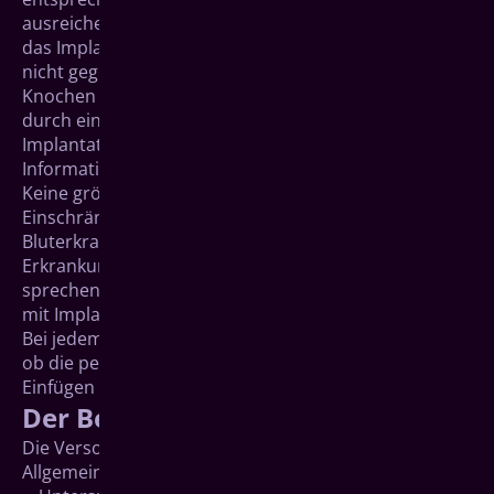
ausreichende Höhe, Breite und Dichte verfügen, um
das Implantat sicher im Kiefer zu befestigen. Falls dies
nicht gegeben sein sollte, zum Beispiel weil sich der
Knochen zurückgebildet hat, kann dies in vielen Fällen
durch einen Knochenaufbau im Vorfeld der
Implantation erreicht werden. Ausführliche
Informationen zum Aufbau von Kieferknochen.
Keine größeren allgemeingesundheitlichen
Einschränkungen wie beispielsweise
Bluterkrankungen (Gerinnungsstörungen, usw.).
Erkrankungen wie Diabetes und Osteoporose
sprechen nicht grundsätzlich gegen eine Versorgung
mit Implantaten.
Bei jedem Patienten wird vorab ausführlich geklärt,
ob die persönlichen Voraussetzungen für das
Einfügen von Implantaten gegeben sind.
Der Behandlungsablauf
Die Versorgung mit Implantaten gliedert sich im
Allgemeinen in folgende Phasen: