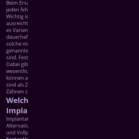
Beim Ersatz aller Zähne muss nicht unbedingt für
jeden fehlenden Zahn ein Implantat eingefügt werden.
Wichtig ist, dass die Zahl der künstlichen Wurzeln
ausreicht, um eine Vollprothese zu tragen. Dabei gibt
es Varianten, bei denen die Prothese fest und
dauerhaft auf den Implantaten verankert wird und
solche mit verankerten Konstruktionen (ähnlich so
genannten Teleskopkronen), die herausnehmbar
sind. Festen Halt bieten beide Varianten.
Dabei gibt es Ausführungsformen, mit denen
wesentlich ästhetischere Ergebnisse erzielt werden
können als mit herkömmlichen Vollprothesen. Diese
sind als Zahnersatz nahezu nicht von natürlichen
Zähnen zu unterscheiden.
Welche Vor- und Nachteile haben
Implantate?
Implantatgetragener Zahnersatz hat gegenüber
Alternativen wie Brücken und konventionellen Teil-
und Vollprothesen einige Vorteile: