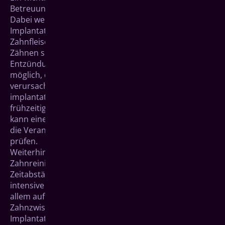
Betreuung in Form von regelmäßigen Kontrollen.
Dabei werden neben der stabilen Verankerung des
Implantates im Kieferknochen auch das umgebende
Zahnfleisch und -bett untersucht. Wie bei natürlichen
Zähnen sind bei implantatgetragenem Zahnersatz
Entzündungen in der unmittelbaren Umgebung
möglich, die durch bakterielle Plaque (Beläge)
verursacht werden. Durch die Kontrolle des
implantatumgebenden Zahnfleisches können diese
frühzeitig erkannt und behandelt werden. Bei Bedarf
kann eine Röntgenaufnahme angefertigt werden, um
die Verankerung des Implantates im Kieferknochen zu
prüfen.
Weiterhin unterstützen regelmäßige professionelle
Zahnreinigungen in individuell festgelegten
Zeitabständen den langfristigen Erfolg. Durch die
intensive Reinigung werden bakterielle Beläge vor
allem auf der Oberfläche der neuen Zahnkrone, im
Zahnzwischenraum sowie im Bereich des
Implantathalses entfernt.