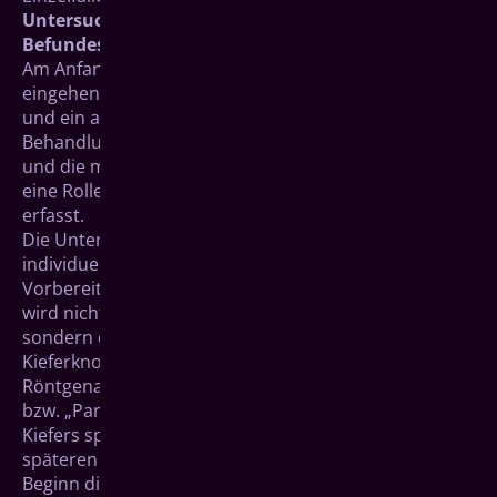
Untersuchung, Diagnose, Besprechung des
Befundes und Beratung
Am Anfang jeder Implantatversorgung stehen eine
eingehende Untersuchung, die individuelle Beratung
und ein auf jeden Patienten abgestimmter
Behandlungsplan. Allgemeingesundheitliche Aspekte
und die medizinische Vorgeschichte spielen dabei
eine Rolle. Sie wird durch die zahnärztliche Anamnese
erfasst.
Die Untersuchung dient zur Abklärung der
individuellen Voraussetzungen und Planung und
Vorbereitung der eigentlichen Behandlung. Dabei
wird nicht nur der betreffende Bereich des Kiefers,
sondern der gesamte Mundraum und der
Kieferknochen einbezogen.
Röntgenaufnahmen des betreffenden Abschnittes
bzw. „Panorama“-Aufnahmen (OPG) des kompletten
Kiefers spielen bei der Untersuchung wie auch bei der
späteren genauen Planung eine wichtige Rolle. Zu
Beginn dienen sie dazu, einen ersten Überblick über