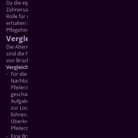
Da die eigene, auf den implantatgetragenen
Zahnersatz abgestimmte Zahnpflege eine wichtige
Rolle für den Langzeiterfolg der Behandlung spielt,
erhalten Implantatträger dazu ausführliche
Pflegehinweise.
Vergleich mit Alternativen
Die Alternativen zu implantatgetragenem Zahnersatz
sind die herkömmlichen Zahnersatzlösungen in Form
von Brücken, Teil- und Vollprothesen.
Vergleich mit herkömmlichen Brücken
Für die Befestigung einer Brücke müssen gesunde
Nachbarzähne beschliffen werden. Sie dienen als
Pfeilerzähne. Diese können durch das Beschleifen
geschädigt werden oder durch ihre neue, tragende
Aufgabe überbelastet werden. Das kann letztlich
zur Lockerung und frühzeitigem Zahnverlust
führen. Außerdem kann sich an den Rändern der
Überkronung leichter Karies bilden. Die
Pfeilerzähne sind damit anfälliger für Folgeschäden.
Eine Brücke kann den Knochenabbau im Bereich