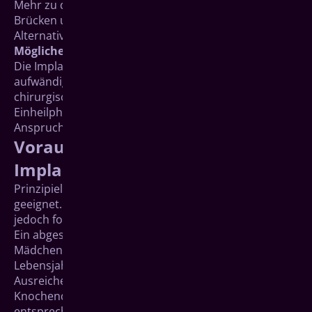
Mehr zu den Vorteilen gegenüber herkömmlichen
Brücken und Prothesen unter „Vergleich mit
Alternativen“.
Mögliche Nachteile:
Die Implantatbehandlung ist unter Umständen
aufwändiger als bei den Alternativen: Sie ist mit einem
chirurgischen Eingriff verbunden und die
Einheilphase nach der Implantation nimmt Zeit in
Anspruch.
Voraussetzungen für eine
Implantatbehandlung
Prinzipiell sind Implantate für jeden Patienten
geeignet. Für eine erfolgreiche Behandlung sind
jedoch folgende Voraussetzungen wichtig:
Ein abgeschlossenes Kieferwachstum: Das ist bei
Mädchen ab etwa dem 16., bei Jungen ab dem 18.
Lebensjahr der Fall.
Ausreichende Knochensubstanz, gute
Knochenqualität. Der Kieferknochen muss im
entsprechenden Kieferabschnitt über eine