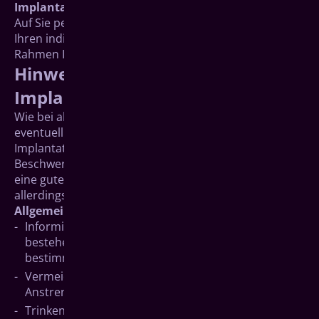
Implantatpflege
Auf Sie persönlich abgestimmte Pflegehinweise und
Ihren individuellen Nachsorgeplan erhalten Sie im
Rahmen Ihrer Implantatbehandlung in unserer Praxis.
Hinweise vor/nach der
Implantation
Wie bei allen Eingriffen, können am ersten und
eventuell in den nächsten Tagen nach der
Implantation Schwellungen oder andere
Beschwerden nicht ausgeschlossen werden. Durch
eine gute Vor- und Nachsorge können diese
allerdings meist deutlich vermindert werden.
Allgemeine Hinweise:
Informieren Sie uns gegebenenfalls vorher über
bestehende Erkrankungen und darüber, ob Sie
bestimmte Medikamente einnehmen.
Vermeiden Sie größere Hitze und körperliche
Anstrengung.
Trinken Sie keinen Kaffee, Alkohol oder schwarzen