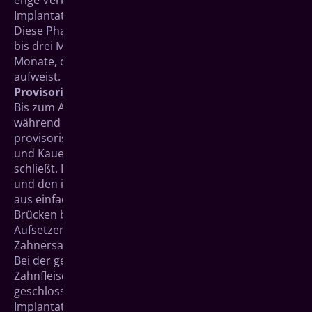
enge Verbindung zwischen Knochenzellen und der
Implantatoberfläche.
Diese Phase dauert im Unterkieferbereich etwa zwei
bis drei Monate, im Oberkiefer etwa vier bis sechs
Monate, da dieser eine geringere Knochendichte
aufweist.
Provisorischer Zahnersatz
Bis zum Aufsetzen des endgültigen Zahnersatzes wird
während der Einheilungsphase meist ein
provisorischer Zahnersatz eingefügt, der das Essen
und Kauen ermöglicht und die Lücke auch optisch
schließt. Dieser kann je nach angewendeter Methode
und den individuellen Gegebenheiten zum Beispiel
aus einfachen Klammerprothesen und provisorischen
Brücken bzw. Kronen bestehen.
Aufsetzen von Verbindungsstück und endgültigem
Zahnersatz (der „Suprakonstruktion“)
Bei der geschlossenen Einheilung wurde das
Zahnfleisch nach der Implantation durch Nähte
geschlossen. Für die weiteren Arbeitsschritte wird das
Implantat nun zunächst freigelegt. Bei der offenen