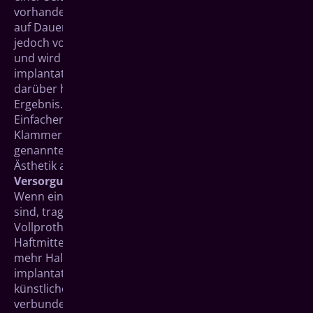
vorhanden ist. Der hohe Druck beim Kauen könnte
auf Dauer zu einer Lockerung führen. Dies hängt
jedoch von der Beschaffenheit des Pfeilerzahnes ab
und wird individuell geprüft. Mit
implantatgetragenem Zahnersatz erzielt man
darüber hinaus in der Regel ein ästhetischeres
Ergebnis.
Einfachere, herausnehmbare Teilprothesen mit
Klammern („Klammerprothesen“) weisen die
genannten Nachteile bei Funktion, Komfort und
Ästhetik auf.
Versorgung ganzer Zahnreihen
Wenn ein oder mehrere Kieferbögen völlig zahnlos
sind, tragen Patienten oft herkömmliche
Vollprothesen, die lediglich durch Saugkräfte und
Haftmittel am Kiefer gehalten werden. Wesentlich
mehr Halt und damit mehr Sicherheit im Alltag bieten
implantatgestützte Prothesen, weil sie durch die
künstlichen Zahnwurzeln fest mit dem Kiefer
verbunden sind.