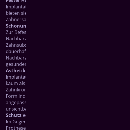
Fester Halt
Implantate heilen fest im Kieferknochen ein. Daher
bieten sie einen stabileren Halt als andere
Zahnersatzformen.
Schonung der gesunden Zähne
Zur Befestigung von Implantaten müssen keine
Nachbarzähne beschliffen werden. Deren natürliche
Zahnsubstanz bleibt vollständig erhalten. Auch der
dauerhafte Halt von Implantaten wird ohne die
Nachbarzähne gewährleistet. Die angrenzenden
gesunden Zähne werden nicht beeinflusst.
Ästhetik und Unauffälligkeit
Implantatgetragener Zahnersatz ist ästhetisch und
kaum als Zahnersatz zu erkennen. Die künstliche
Zahnkrone, meist aus Keramik, wird in Farbe und
Form individuell an die umgebenden Zähne
angepasst. Der übrige Teil des Implantats liegt
unsichtbar unter dem Zahnfleisch.
Schutz vor Knochenabbau
Im Gegensatz zu Brücken und herkömmlichen
Prothesen belasten Implantate den Kieferknochen auf