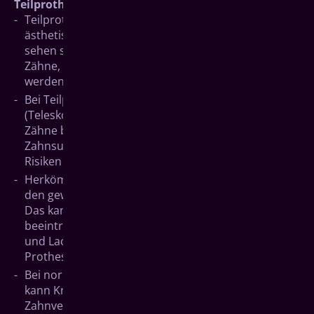
Teilprothesen
Teilprothesen mit Klammer-Konstruktionen sind
ästhetisch unbefriedigend, weil die Klammern zu
sehen sein könnten. Weiterhin können natürliche
Zähne, die zum Tragen der Prothese benötigt
werden, geschädigt oder überlastet werden.
Bei Teilprothesentypen mit Überkronungen
(Teleskopprothesen, usw.) müssen natürliche
Zähne beschliffen werden. Das kann gesunde
Zahnsubstanz schädigen und birgt eventuelle
Risiken für die Pfeilerzähne.
Herkömmliche Vollprothesen bieten nicht immer
den gewünschten Halt, vor allem im Unterkiefer.
Das kann die Kaufunktion mindern, die Sprache
beeinträchtigen und Unsicherheiten beim Reden
und Lachen hervorrufen. Implantatgetragene
Prothesen bieten festen Halt.
Bei normalen schleimhautgetragenen Prothesen
kann Knochenschwund fortschreiten, der bei
Zahnverlust natürlicherweise einsetzt. Weil hier