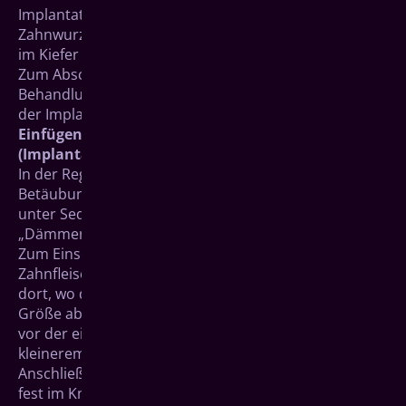
Implantation benutzt wird, um die künstliche
Zahnwurzel an der am Bildschirm festgelegten Stelle
im Kiefer einzufügen.
Zum Abschluss wird ein individueller
Behandlungsplan erstellt, der den zeitlichen Ablauf
der Implantatbehandlung beinhaltet.
Einfügen der künstlichen Zahnwurzel
(Implantation)
In der Regel reicht bei der Implantation eine örtliche
Betäubung aus. In Einzelfällen kann eine Behandlung
unter Sedierung (auch „Analgosedierung“,
„Dämmerschlaf“) oder in Vollnarkose erfolgen.
Zum Einsetzen der künstlichen Zahnwurzel wird das
Zahnfleisch mit einem kleinen Schnitt geöffnet und
dort, wo das Implantat eingesetzt wird, ein in der
Größe abgestimmtes Loch gebohrt. Manchmal erfolgt
vor der eigentlichen Bohrung eine Vorbohrung mit
kleinerem Durchmesser.
Anschließend wird das Implantat eingefügt. Es muss
fest im Knochen „sitzen“, damit es gut einheilen und