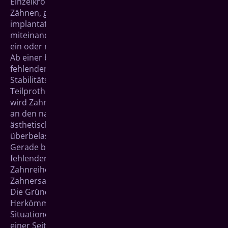
Einzelkronen, also einzeln verankerten künstlichen
Zähnen, geschlossen werden oder mit einer
implantatgetragenen Brücke. Dabei wird eine Reihe
miteinander verbundener künstlicher Kronen durch
ein oder mehrere Implantate getragen.
Ab einer bestimmten Anzahl nebeneinander
fehlender Zähne ist eine Brücke aus
Stabilitätsgründen nicht mehr sinnvoll. Bei
Teilprothesen mit Klammern („Klammerprothesen“)
wird Zahnersatz mithilfe gebogener Metallklammern
an den natürlichen Zähnen befestigt. Dies hat
ästhetische Nachteile und kann die natürlichen Zähne
überbelasten und schädigen.
Gerade bei so genannten „Freiendsituationen“, also
fehlenden Backenzähnen am hinteren Ende einer
Zahnreihe, bietet sich oftmals implantatgetragener
Zahnersatz an.
Die Gründe:
Herkömmliche Brücken finden bei solchen
Situationen nicht immer genügend Halt, weil nur auf
einer Seite der Brücke ein Pfeilerzahn zur Befestigung