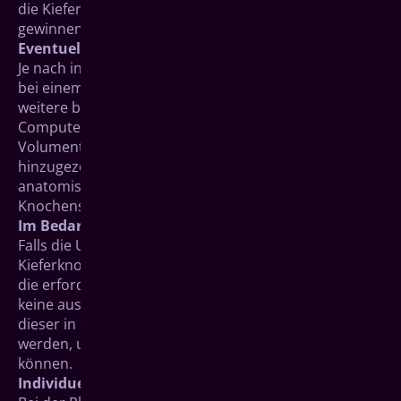
die Kieferknochen- und Gebissverhältnisse zu
gewinnen.
Eventuell weitere bildgebende Verfahren
Je nach individueller Mundsituation, beispielsweise
bei einem geringen Kieferknochenangebot, können
weitere bildgebende Verfahren wie die
Computertomografie (CT) oder die Digitale
Volumentomographie (DVT) bei der Untersuchung
hinzugezogen werden. Zum Beispiel um wichtige
anatomische Messwerte wie die exakte
Knochenstärke zu ermitteln.
Im Bedarfsfall: Knochenaufbau
Falls die Untersuchung ergeben hat, dass der
Kieferknochen im betreffenden Abschnitt nicht über
die erforderliche Breite oder Höhe verfügt oder er
keine ausreichend stabile Struktur besitzt, kann
dieser in der Regel vor einer Implantation aufgebaut
g
werden, um die künstlichen Wurzeln sicher tragen zu
können.
Individuelle Planung