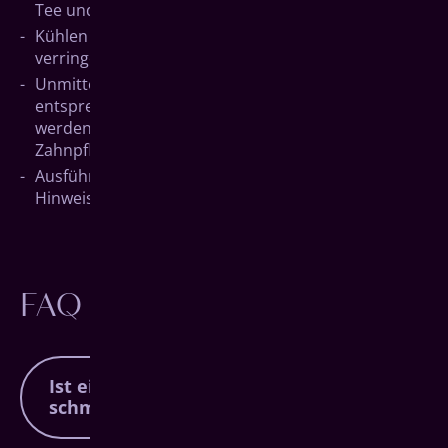
Tee und rauchen Sie nicht.
Kühlen Sie die Stelle, um Schwellungen zu
verringern bzw. zu vermeiden.
Unmittelbar nach der Implantation sollte der
entsprechende Teil des Kiefers nicht belastet
werden. Das gilt für das Essen ebenso wie für die
Zahnpflege.
Ausführliche und individuell auf Sie abgestimmte
Hinweise dazu erhalten Sie in unserer Praxis.
FAQ
Ist eine Implantatbehandlung
schmerzhaft?