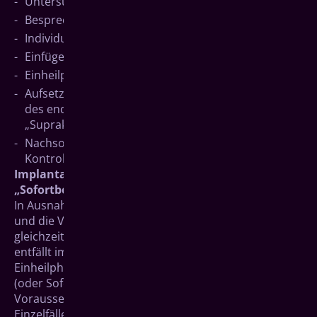
Untersuchung und Diagnose
Besprechung des Befundes und Beratung
Individuelle Planung
Einfügen der künstlichen Zahnwurzel (Implantation)
Einheilphase
Aufsetzen des Verbindungsstücks (Abutment) und
des endgültigen Zahnersatzes (
„Suprakonstruktion“)
Nachsorge mit regelmäßiger zahnärztlicher
Kontrolle und professionellen Zahnreinigungen.
Implantate mit sofortiger Versorgung (auch
„Sofortbelastung“)
In Ausnahmefällen kann das Einfügen des Implantates
und die Versorgung mit endgültigem Zahnersatz
gleichzeitig oder innerhalb kurzer Zeit erfolgen. Hier
entfällt im Wesentlichen nur der Schritt der
Einheilphase. Diese so genannte Sofortbelastung
(oder Sofortversorgung) ist jedoch an bestimmte
Voraussetzungen gebunden und meist nur in
Einzelfällen möglich.