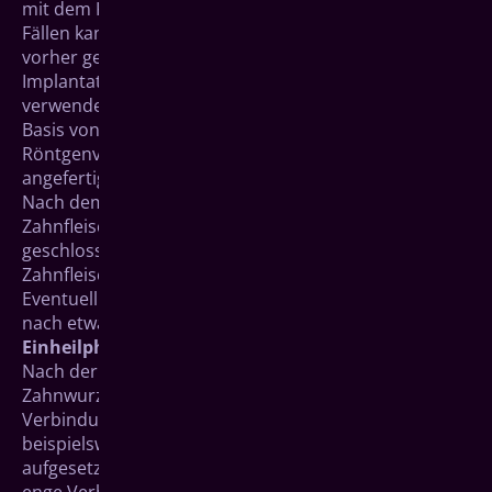
mit dem Kieferknochen verwachsen kann. In manchen
Fällen kann für das Einfügen der Implantate an der
vorher genau festgelegten Position eine
Implantationsschablone (auch "Bohrschablone")
verwendet werden. Die Schablone wird zuvor auf
Basis von Aufnahmen moderner dreidimensionaler
Röntgenverfahren (CT oder DVT) des Kiefers
angefertigt.
Nach dem Einsetzen des Implantats wird das
Zahnfleisch entweder durch dünne Fäden
geschlossen oder ein Stumpf zur Formung des
Zahnfleisches eingepasst („offene“ Einheilung).
Eventuell verwendete Operationsfäden werden meist
nach etwa ein bis drei Wochen entfernt.
Einheilphase
Nach der Implantation muss die künstliche
Zahnwurzel im Kieferknochen einheilen, bevor das
Verbindungsstück und der endgültige Zahnersatz,
beispielsweise in Form einer Einzelkrone oder Brücke,
aufgesetzt werden kann. In dieser Zeit entsteht eine