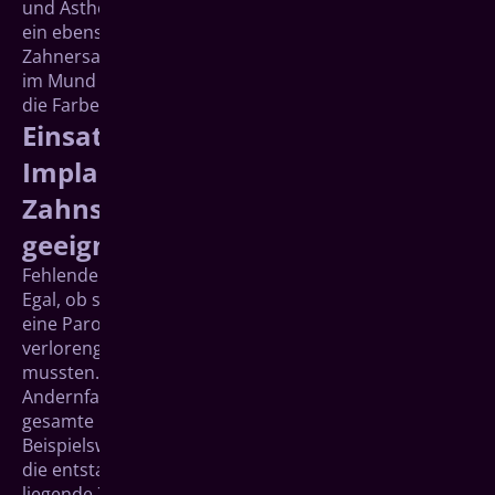
und Ästhetik sehr nahe und vermittelt in aller Regel
ein ebenso natürliches Kaugefühl. Der aufgesetzte
Zahnersatz (die „Suprakonstruktion") ist der einzige
im Mund sichtbare Teil des Implantats und wird an
die Farbe des natürlichen Zahnschmelzes angepasst.
Einsatzmöglichkeiten von
Implantaten – für welche
Zahnsituationen sind sie
geeignet?
Fehlende Zähne sollten in jedem Fall ersetzt werden.
Egal, ob sie durch einen Zahnunfall, durch Karies oder
eine Parodontitis (Zahnbettentzündung)
verlorengegangen sind bzw. entfernt werden
mussten.
Andernfalls können die übrigen Zähne und der
gesamte Biss in Mitleidenschaft gezogen werden.
Beispielsweise schieben sich benachbarte Zähne in
die entstandene Lücke hinein und der gegenüber
liegende Zahn im Ober- bzw. Unterkiefer wächst im