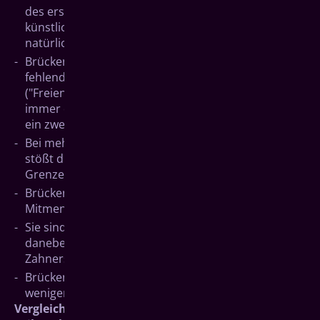
des ersetzten Zahnes nicht aufhalten. Weil keine
künstliche Wurzel eingesetzt wird, fehlt die
natürliche Belastung des Kieferknochens.
Brücken eignen sich nicht in allen Situationen. Bei
fehlenden Zähnen am Ende eine Zahnreihe
("Freiendsituationen") erreicht man mit ihnen nicht
immer die erforderliche dauerhafte Festigkeit, weil
ein zweiter Pfeilerzahn fehlt.
Bei mehr als drei fehlenden Zähnen nebeneinander
stößt die Brücke aus Stabilitätsgründen an ihre
Grenzen.
Brücken werden bei genauem Hinsehen von den
Mitmenschen meist als Zahnersatz erkannt.
Sie sind oft nicht erweiterbar. Gehen weitere Zähne
daneben verloren, muss über eine neue
Zahnersatzlösung nachgedacht werden.
Brücken sind die kostengünstigere und meist
weniger aufwändige Lösung.
Vergleich mit nicht-implantatgetragenen Voll- und