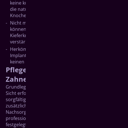
keine künstlichen Wurzeln eingefügt werden, fehlen
die natürlichen Belastungsreize für den
Knochenerhalt.
Nicht mehr korrekt sitzende Zahnprothesen
können Druck auf manche Stellen des
Kieferknochens ausüben und den Knochenaubbau
verstärken.
Herkömmliche Prothesen sind kostengünstiger als
Implantate, weniger aufwändig und benötigen
keinen operativen Eingriff.
Pflege des implantgetragenen
Zahnersatzes
Grundlegende Voraussetzungen für eine auf lange
Sicht erfolgreiche Implantatbehandlung sind eine
sorgfältige eigene Mundhygiene mit Zahnbürste und
zusätzlichen Pflegemittlen sowie die zahnärztliche
Nachsorge mit Implantatkontrollen und
professionelle Zahnreinigungen in individuell
festgelegten Zeitabständen.