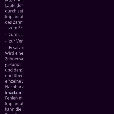
Laufe der Zeit heraus, weil der nötige Gegendruck
durch seinen Gegenzahn (Antagonisten) fehlt.
Implantate eignen sich grundsätzlich in allen Fällen
des Zahnverlustes:
zum Ersatz eines Einzelzahns
zum Ersatz mehrerer Zähne nebeneinander
zur Versorgung ganzer Zahnreihen
Ersatz eines Einzelzahnes
Wird eine einzelne Zahnlücke mit herkömmlichem
Zahnersatz wie einer Brücke geschlossen, müssen
gesunde Nachbarzähne als Brückenpfeiler genutzt
und damit beschädigt werden: Sie werden beschliffen
und überkront. Nicht so bei Implantaten: Jeder
einzelne Zahn kann ersetzt werden, ohne einen
Nachbarzahn zu schädigen.
Ersatz mehrerer Zähne nebeneinander
Fehlen mehrere Zähne nebeneinander, bietet die
Implantatbehandlung zwei Möglichkeiten: Entweder
kann die Lücke mit implantatgetragenen