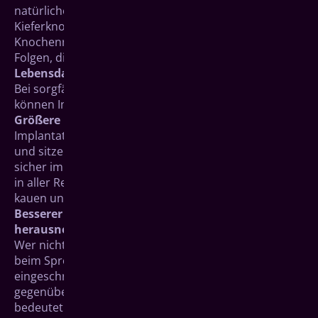
natürliche Weise und stimulieren dadurch das
Kieferknochenwachstum. Das verhindert
Knochenrückgang und die damit einhergehenden
Folgen, die sonst nach einem Zahnverlust auftreten.
Lebensdauer
Bei sorgfältiger Pflege und regelmäßigen Kontrollen
können Implantate ein Leben lang halten.
Größere Kaukraft und hoher Tragekomfort
Implantate fühlen sich nahezu so an wie eigene Zähne
und sitzen durch ihre feste Verankerung besonders
sicher im Kieferknochen. Mit Implantaten können Sie
in aller Regel wie mit natürlichen Zähnen normal
kauen und fest zubeißen.
Besserer Halt von Prothesen/Vermeidung von
herausnehmbarem Zahnersatz
Wer nicht alles essen und fest zubeißen kann oder
beim Sprechen und Lachen unsicher ist, fühlt sich
eingeschränkt. Implantatgetragene Prothesen bieten
gegenüber herkömmlichen mehr Sicherheit. Das
bedeutet auch einen Gewinn an Lebensqualität.