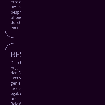
erreichen, nehmen wir uns besonders viel Zeit,
um Deine Behandlungen detailliert zu
besprechen, Dich zu beraten und Dir Deine
offenen Fragen zu beantworten. Denn nur
durch Aufklärung schafft man Verständnis und
ein richtig gutes Bauchgefühl.
BESTER KOMFORT
Dein Besuch bei uns soll keine lästige
Angelegenheit sein, sondern ein Termin, auf
den Du Dich trotz Alltagsstress freuen kannst.
Entspanne Dich in unseren Räumlichkeiten,
genieße den Blick über die Siegener City und
lass es Dir bei einem Getränk gut gehen. Ganz
egal, ob Du nur zur Routineuntersuchung bei
uns bist oder ein besonderer Eingriff ansteht:
Relax!