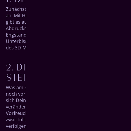
Zunächst schauen wir uns den Stand Deiner Zähne
an. Mit Hilfe unseres hoch­modernen 3D-Scanners
gibt es auch keine ekligen Begegnungen mit zäher
Abdruck­masse mehr. Wir prüfen, ob es sich um einen
Eng­stand oder Zahn­lücken handelt, um Über- oder
Unterbiss oder andere Situationen und können dank
des 3D-Modells schnell loslegen.
DIE VORFREUDE
STEIGT
Was am 3D-Scan besonders schön ist: Wir können
noch vor der eigentlichen Therapie simu­lieren, wie
sich Deine Zähne im Laufe der kommenden Wochen
verändern werden. Ein echter Meilen­stein, der Deine
Vorfreude befeuern wird, denn Referenz­bilder sind
zwar toll, aber den Prozess am eigenen Gebiss
verfolgen zu können, ist next Level.