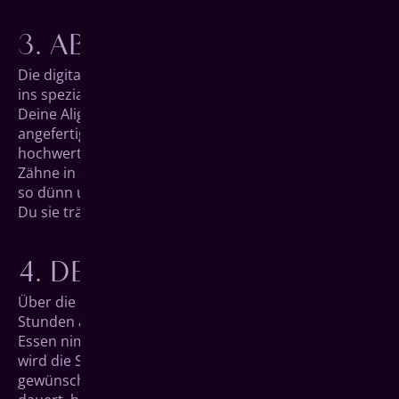
AB INS ZAHNLABOR
Die digitalen Daten aus dem 3D-Scan wandern jetzt
ins spezialisierte, externe invisalign-Zahn­labor, wo
Deine Aligner-Schienen in präziser Millimeter­arbeit
angefertigt werden. Hierfür verwenden wir besonders
hoch­wertigen Kunst­stoff, der stark genug ist, Deine
Zähne in die richtige Form zu bringen und gleich­zeitig
so dünn und trans­parent ist, dass kaum auffällt, dass
Du sie trägst.
DEIN ALIGNER
Über die nächsten Wochen hinweg wirst Du 22
Stunden am Tag eine Aligner-Schiene tragen. Zum
Essen nimmst Du sie natürlich heraus. Jede Woche
wird die Schiene gewechselt, um nach und nach die
gewünschte Form zu erhalten. Wie lange die Therapie