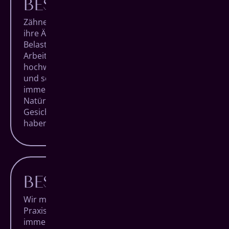
BESTE MATERIALIEN
Zähne sind einzigartig. Sowohl mit Blick auf
ihre Ästhetik als auch auf ihre hohe
Belastbarkeit. Bei jedem unserer
Arbeitsschritte verwenden wir daher nur die
hochwertigsten Materialien, um für langlebige
und schöne Ergebnisse zu sorgen. Und das
immer unter dem Aspekt der individuellen
Natürlichkeit jedes Patienten. Für strahlende
Gesichter, die lange Freude an ihren Zähnen
haben.
BESTE BERATUNG
Wir möchten, dass Du voller Vertrauen unsere
Praxis betrittst und sie nach Deinem Termin
immer glücklich wieder verlässt. Um das zu