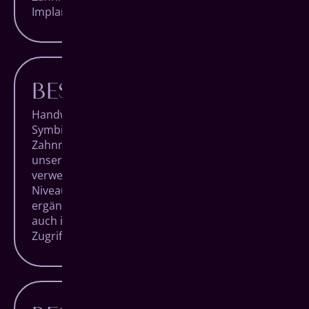
Implantat-System.
BESTE TECHNIK
Handwerk und Technologie in perfekter
Symbiose. Das zeichnet hochqualitative
Zahnmedizin aus. Das bedeutet, dass neben
unserer Expertise und Erfahrung auch die
verwendeten Geräte auf absolutem High End-
Niveau sind und unsere Handgriffe ideal
ergänzen, sowohl im Behandlungsraum als
auch im hauseigenen Dentallabor mit direktem
Zugriff auf millimetergenaue Fertigungen.