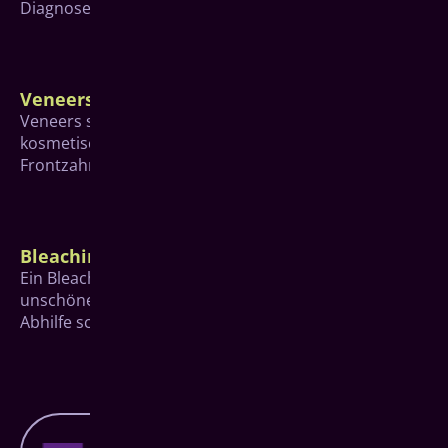
Diagnosen noch präziser.
Veneers
Veneers sind keramische Verblendschalen, die für
kosmetische Veränderungen hauptsächlich im
Frontzahnbereich eingesetzt werden.
Bleaching
Ein Bleaching, also das Aufhellen der Zähne, kann bei
unschönen gelblichen oder gräulichen Verfärbungen
Abhilfe schaffen.