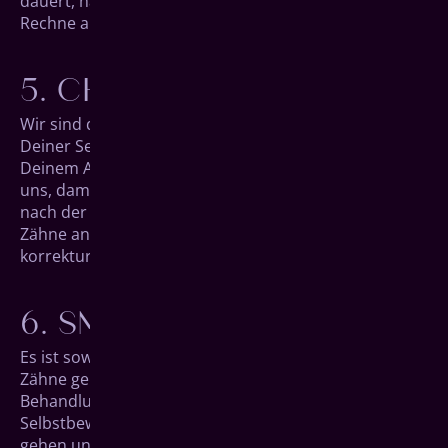
dauert, hängt vom Schwere­grad der Fehl­stellung ab.
Rechne aber mit ungefähr drei Monaten.
CHECK-UP
Wir sind den gesamten Behandlungs­verlauf über an
Deiner Seite. Solltest Du Fragen oder Probleme mit
Deinem Aligner haben, dann melde Dich sofort bei
uns, damit wir Dir helfen können. Zwischen­durch und
nach der letzten Schiene schauen wir uns Deine
Zähne an, um uns vom idealen Verlauf Deiner Zahn­
korrektur zu überzeugen.
SMILE!
Es ist soweit: Nach nur wenigen Wochen sind Deine
Zähne genau so, wie wir sie uns zu Beginn der
Behandlung im 3D-Modell angeschaut haben. Voller
Selbst­bewusstsein kannst Du jetzt in die Welt heraus­
gehen und allen Dein neues Lächeln zeigen. Viel Spaß