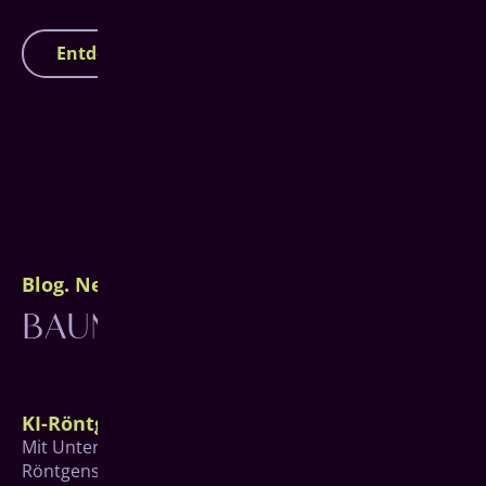
Entdecke unsere Praxis
Blog. News. Wissenswertes.
BAUMGARTEN STORIES
KI-Röntgen
Mit Unterstützung des hochmodernen KI-
Röntgensystems X-Ray Insights von Align werden