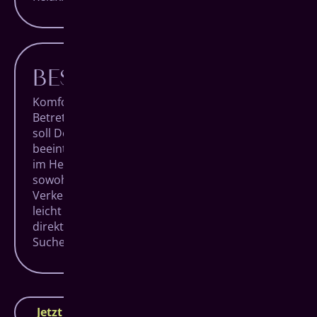
BESTE LAGE
Komfort beginnt bei uns schon vor dem
Betreten unserer Praxis. Denn Dein Besuch
soll Deinen Alltag so wenig wir möglich
beeinträchtigen. Unsere Räumlichkeiten liegen
im Herzen von Siegen, super zentral und
sowohl zu Fuß, mit öffentlichen
Verkehrsmitteln als auch mit dem Auto ganz
leicht zu erreichen. Dank eigener Parkplätze
direkt am Haus entfällt auch die zeitraubende
Suche in der Stadt.
Jetzt Termin vereinbaren