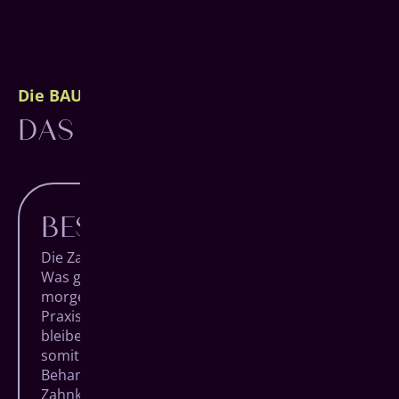
Die BAUMGARTEN Philosophie
DAS BESTE FÜR DICH.
BESTE BEHANDLUNG
Die Zahnmedizin macht täglich Fortschritte.
Was gestern noch unmöglich schien, ist
morgen vielleicht eine Revolution. Als moderne
Praxis mit den höchsten Qualitätsansprüchen
bleiben wir am Puls der Zeit und ermöglichen
somit die bewährtesten und innovativsten
Behandlungsmethoden der Welt. Von der
Zahnkorrektur bis zum vollständigen