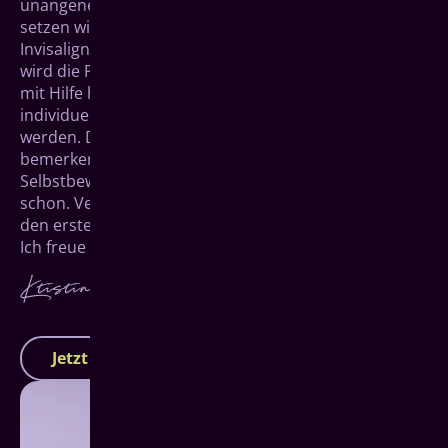
unangenehme und unschöne Zahnspangen waren,
setzen wir mit unserer unsichtbaren Zahnspange von
Invisalign
®
neue Maßstäbe. In nur wenigen Wochen
wird die Position Deiner Zähne behutsam korrigiert –
mit Hilfe hauchdünner Kunststoffschienen, die
individuell und millimetergenau für Dich angefertigt
werden. Die Schiene selbst wird kaum jemand
bemerken. Das strahlende Lächeln voller
Selbstbewusstsein am Ende der Behandlung aber
schon. Vereinbare gleich einen Termin und mache
den ersten Schritt in ein schöneres Leben.
Ich freue mich auf Dich!
Jetzt Termin vereinbaren