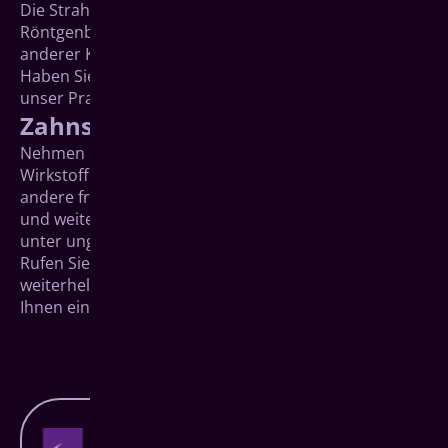
Die Strahlenmenge bei zahnmedizinischen
Röntgenbildern ist im Vergleich zu Aufnahmen
anderer Körperbereiche viel niedriger.
Haben Sie weitere Fragen dazu? Sprechen Sie einfach
unser Praxisteam an.
Zahnschmerzen
Nehmen Sie bitte keine Medikamente mit dem
Wirkstoff Acetylsalicylsäure (Aspirin, ASS, usw.) oder
andere freiverkäufliche Schmerzmittel ein. Denn ASS
und weitere Präparate können die Schwangerschaft
unter ungünstigen Umständen negativ beeinflussen.
Rufen Sie stattdessen uns an, wir können Ihnen
weiterhelfen. Bei starken Schmerzen empfehlen wir
Ihnen ein geeignetes Medikament.