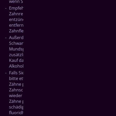
wenn Sie dies öfters feststellen.
Empfehlenswert sind regelmäßige professionelle
Zahnreinigungen. Dabei werden nahezu alle
entzündungsauslösenden bakteriellen Beläge
entfernt – ein zusätzlicher Schutz für Zähne und
Zahnfleisch.
Außerdem ist es ratsam, während der
Schwangerschaft eine fluoridhaltige
Mundspüllösung zu verwenden, um die Zähne
zusätzlich zu schützen. Achten Sie allerdings beim
Kauf darauf, dass die Mundspüllösung keinen
Alkohol enthält.
Falls Sie sich übergeben müssen, warten Sie danach
bitte etwa eine halbe Stunde ab, bevor Sie sich die
Zähne putzen. Durch die Magensäure wird der
Zahnschmelz angegriffen und muss sich zunächst
wieder regenerieren. Wenn Sie sich sofort die
Zähne putzen, könnten Sie den Zahnschmelz
schädigen. Spülen Sie besser mit Wasser oder
fluoridhaltigen, alkoholfreien Mundspüllösungen,