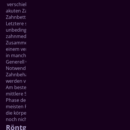
verschieben. Nicht immer ist dies möglich, etwa bei
akuten Zahnschmerzen oder einer tiefen
Zahnbettentzündung (Parodontitis).
Letztere sollte auch in der Schwangerschaft
unbedingt behandelt werden. Denn mehrere
zahnmedizinische Studien haben ergeben, dass ein
Zusammenhang zwischen dieser Entzündung und
einem verminderten Geburtsgewicht des Kindes bzw.
in manchen Fällen Frühgeburten besteht.
Generell wird in der Schwangerschaft nur das
Notwendigste durchgeführt, größere
Zahnbehandlungen, z. B. das Einfügen einer Brücke,
werden verschoben.
Am besten geeignet für Therapien ist meist das
mittlere Schwangerschaftsdrittel: Die erste sensible
Phase der Schwangerschaft ist vorbei und die
meisten Frauen fühlen sich jetzt besser. Außerdem ist
die körperliche Belastung durch die Schwangerschaft
noch nicht zu groß.
Röntgen in der Schwangerschaft