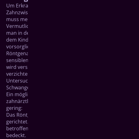
Um Erkrankungen wie z. B. eine Karies in den
Zahnzwischenräumen sicher zu diagnostizieren,
muss meist vor einer Behandlung geröntgt werden.
Vermutlich haben Sie bereits einmal gehört, dass
man in der Schwangerschaft nicht röntgen dürfe, um
dem Kind nicht zu schaden. Tatsächlich werden
vorsorglich nur in wichtigen Fällen
Röntgenaufnahmen gemacht. Insbesondere in den
sensiblen ersten drei Monaten der Schwangerschaft
wird versucht, auf Röntgenaufnahmen völlig zu
verzichten. Daher werden junge Frauen vor dieser
Untersuchung nach einer bestehenden
Schwangerschaft gefragt.
Ein mögliches Risiko für das Ungeborene ist bei
zahnärztlichen Röntgenaufnahmen allerdings äußerst
gering:
Das Röntgengerät wird nur auf den Zahnbereich
gerichtet. Der Unterkörper ist davon nicht direkt
betroffen und wird zusätzlich mit einer Bleischürze
bedeckt.