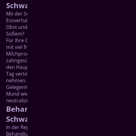
Schwangerschaft
Mit der Schwangerschaft ändert sich auch das
Essverhalten. Vielleicht haben Sie jetzt mehr Lust auf
Obst und Gemüse, oder es treibt Sie der Hunger nach
Süßem?
Für Ihre Gesundheit ist eine ausgewogene Ernährung
mit viel frischem Obst und Gemüse sowie
Milchprodukten wichtig. Wenn Sie Süßes essen, ist es
zahngesünder, es auf einmal, am besten direkt nach
den Hauptmahlzeiten, zu naschen – statt über den
Tag verteilt häufig kleinere Mengen zu sich zu
nehmen. So hat Ihr Speichel zwischendurch
Gelegenheit, den normalen pH-Wert (Säuregrad) im
Mund wieder herzustellen und Kariessäuren zu
neutralisieren.
Behandlungen in der
Schwangerschaft
In der Regel wird versucht, zahnmedizinische
Behandlungen auf die Zeit nach der Geburt zu