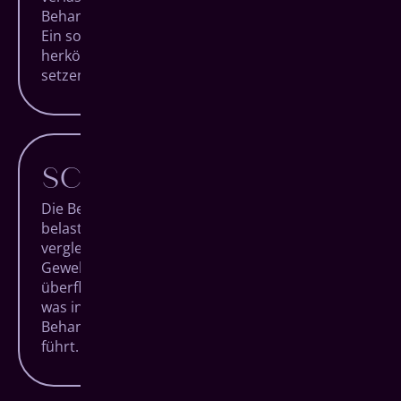
Behandlungstag nach nur einer Stunde wieder.
Ein solch schneller Eingriff ist bei
herkömmlichen Systemen mit bis zu 10 zu
setzenden Implantaten undenkbar.
SCHONENDER
Die Behandlung mit dem All-on-4 System
belastet den Organismus deutlich weniger als
vergleichbare Eingriffe. Das umliegende
Gewebe wird durch den Verzicht auf
überflüssige Implantate besonders geschont,
was insgesamt zu einer schmerzärmeren
Behandlung und entspannteren Patienten
führt.