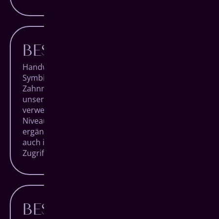
BESTE TECHNIK
Handwerk und Technologie in perfekter
Symbiose. Das zeichnet hochqualitative
Zahnmedizin aus. Das bedeutet, dass neben
unserer Expertise und Erfahrung auch die
verwendeten Geräte auf absolutem High End-
Niveau sind und unsere Handgriffe ideal
ergänzen, sowohl im Behandlungsraum als
auch im hauseigenen Dentallabor mit direktem
Zugriff auf millimetergenaue Fertigungen.
BESTE MATERIALIEN