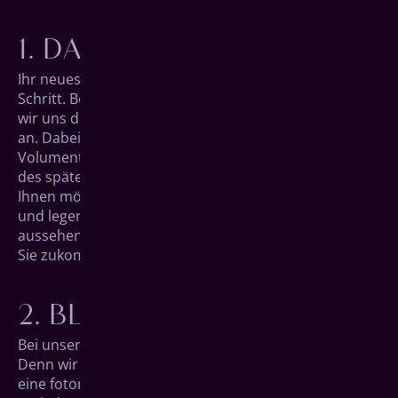
DAS ERSTE GESPRÄCH
Ihr neues Lebens­gefühl beginnt mit dem ersten
Schritt. Bei einem ersten Beratungs­gespräch schauen
wir uns dem aktuellen Zustand in Ihrem Mundraum
an. Dabei hilft uns hochmoderne Digitale
Volumentomographie (DVT) bei der präzisen Planung
des späteren Eingriffs. Außerdem besprechen wir mit
Ihnen mögliche Wünsche, nehmen Ihnen Ihre Sorgen
und legen im Detail fest, wie die kommenden Schritte
aussehen werden, damit Sie jederzeit wissen, was auf
Sie zukommt.
BLICK IN DIE ZUKUNFT
Bei unserem zweiten Gespräch wird es aufregend.
Denn wir können Ihnen in einer digitalen Vorschau
eine foto­realistische Darstellung Ihres neuen