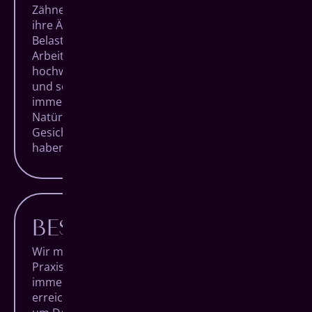
Zähne sind einzigartig. Sowohl mit Blick auf
ihre Ästhetik als auch auf ihre hohe
Belastbarkeit. Bei jedem unserer
Arbeitsschritte verwenden wir daher nur die
hochwertigsten Materialien, um für langlebige
und schöne Ergebnisse zu sorgen. Und das
immer unter dem Aspekt der individuellen
Natürlichkeit jedes Patienten. Für strahlende
Gesichter, die lange Freude an ihren Zähnen
haben.
BESTE BERATUNG
Wir möchten, dass Du voller Vertrauen unsere
Praxis betrittst und sie nach Deinem Termin
immer glücklich wieder verlässt. Um das zu
erreichen, nehmen wir uns besonders viel Zeit,