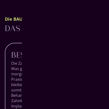
Die BAUMGARTEN Philosophie
DAS BESTE FÜR DICH.
BESTE BEHANDLUNG
Die Zahnmedizin macht täglich Fortschritte.
Was gestern noch unmöglich schien, ist
morgen vielleicht eine Revolution. Als moderne
Praxis mit den höchsten Qualitätsansprüchen
bleiben wir am Puls der Zeit und ermöglichen
somit die bewährtesten und innovativsten
Behandlungsmethoden der Welt. Von der
Zahnkorrektur bis zum vollständigen
Implantat-System.