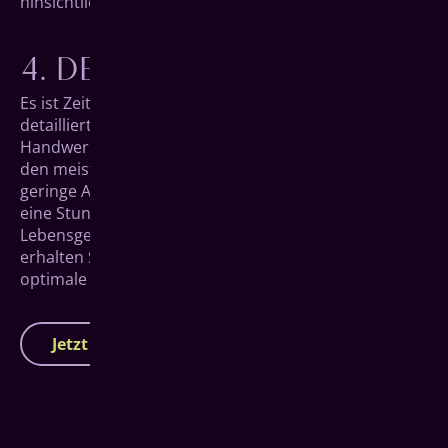
hinsichtlich Material und Präzision verlassen.
DER GROSSE TAG
Es ist Zeit für Ihr neues Ich. An diesem Tag kommen
detaillierte Planung, präzise Fertigung und echtes
Hand­werk zu perfektem Zahnersatz zusammen. In
den meisten Fällen dauert der Eingriff durch die
geringe Anzahl von nur 4 Implantaten nicht länger als
eine Stunde, bevor Sie unsere Praxis mit einem neuen
Lebens­gefühl wieder verlassen können. Im Anschluss
erhalten Sie von uns natürlich auch Tipps für eine
optimale Pflege Ihres Zahn­ersatzes in Zukunft.
Jetzt Termin vereinbaren