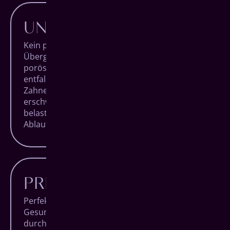
UNKOMPLIZIERTER
Kein provisorischer Zahnersatz in der
Übergangszeit. Kein künstlicher Aufbau bei
poröser Knochenstruktur. Mit All-on-4
entfallen einige Hürden, die
Zahnersatzbehandlungen in vielen Fällen
erschweren und für die Patienten unnötig
belastend sind. Sie erhalten einen klaren
Ablauf und die beste Behandlung.
PREISWERTER
Perfekter Zahnersatz ist eine Investition in Ihre
Gesundheit und Ihr Wohlbefinden. Qualität hat
durch die hochwertigen Komponenten aus