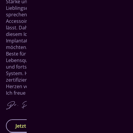
Stärke und Robustheit lassen sie uns unser
Lieblingsessen genießen, uns klar und deutlich
sprechen und sind in ihrer natürlichen Schönheit ein
Accessoire, das jedes Lächeln unwiderstehlich werden
lässt. Daher ist es umso verständlicher, dass wir
diesem Ideal bei vollständigem Zahnverlust mit
Implantaten höchster Qualität gerecht werden
möchten. Sie sind betroffen und möchten nur das
Beste für Ihren neuen Zahnersatz? Für Ihre
Lebensqualität setzen wir auf Premium-Materialien
und fortschrittlichste Methoden nach dem All-on-4
System. Herzlich willkommen in unserer Praxis mit
zertifiziertem Tätigkeitsschwerpunkt Implantologie im
Herzen von Siegen.
Ich freue mich darauf, Ihnen helfen zu können.
Jetzt Termin vereinbaren