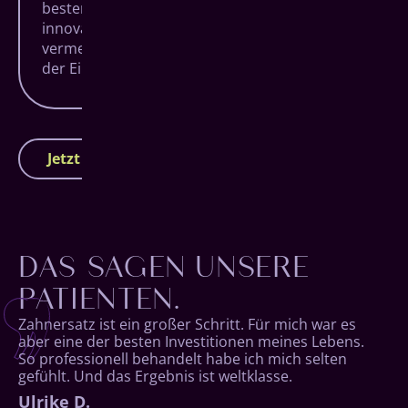
besten Materialen seinen Preis, doch sorgt das
innovative All-on-4 System dafür, dass
vermeidbare Kosten verhindert werden und
der Eingriff somit in Summe günstiger wird.
Jetzt Termin vereinbaren
DAS SAGEN UNSERE
PATIENTEN.
Zahnersatz ist ein großer Schritt. Für mich war es
aber eine der besten Investitionen meines Lebens.
So professionell behandelt habe ich mich selten
gefühlt. Und das Ergebnis ist weltklasse.
Dieter G.
Ulrike D.