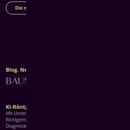
Die nächsten Infoveranstaltungen
Blog. News. Wissenswertes.
BAUMGARTEN STORIES
KI-Röntgen
Mit Unterstützung des hochmodernen KI-
Röntgensystems X-Ray Insights von Align werden
Diagnosen noch präziser.