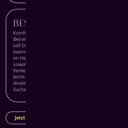
BESTE LAGE
Komfort beginnt bei uns schon vor dem
Betreten unserer Praxis. Denn Dein Besuch
soll Deinen Alltag so wenig wir möglich
beeinträchtigen. Unsere Räumlichkeiten liegen
im Herzen von Siegen, super zentral und
sowohl zu Fuß, mit öffentlichen
Verkehrsmitteln als auch mit dem Auto ganz
leicht zu erreichen. Dank eigener Parkplätze
direkt am Haus entfällt auch die zeitraubende
Suche in der Stadt.
Jetzt Termin vereinbaren