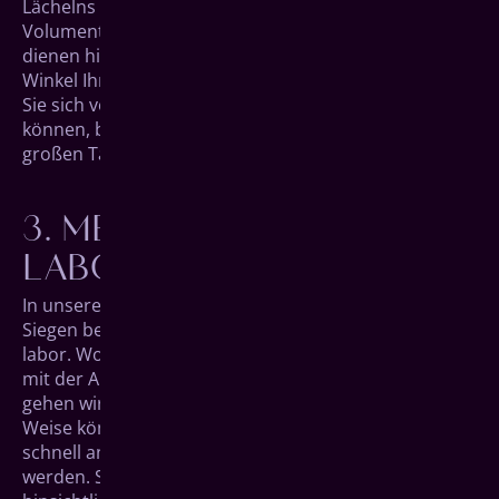
Lächelns präsen­tieren. Die Aufnahmen der Digitalen
Volumentomographie (DVT) aus unserem Erst­termin
dienen hierfür als Basis, an der wir im Detail jeden
Winkel Ihrer neuen Zähne betrachten können. Haben
Sie sich von der zukünftigen Optik überzeugen
können, bereiten wir im Anschluss alles für den
großen Tag der Behandlung vor.
MEISTERHAFTE
LABORARBEIT
In unseren Räumlich­keiten mitten im Herzen von
Siegen befindet sich auch gleich unser eigenes Zahn­
labor. Wo die meisten Zahnarzt­praxen externe Labors
mit der Anfertigung des Zahn­ersatzes beauftragen,
gehen wir einfach ins Nachbar­zimmer. Auf diese
Weise können Fragen schnell geklärt, Produkte
schnell angefertigt und die Qualität schnell geprüft
werden. So können Sie sich auf höchste Ansprüche