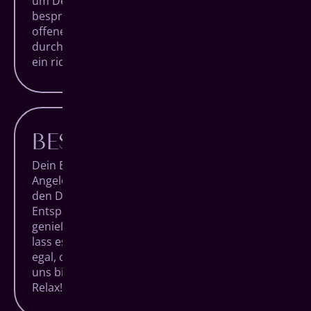
um Deine Behandlungen detailliert zu
besprechen, Dich zu beraten und Dir Deine
offenen Fragen zu beantworten. Denn nur
durch Aufklärung schafft man Verständnis und
ein richtig gutes Bauchgefühl.
BESTER KOMFORT
Dein Besuch bei uns soll keine lästige
Angelegenheit sein, sondern ein Termin, auf
den Du Dich trotz Alltagsstress freuen kannst.
Entspanne Dich in unseren Räumlichkeiten,
genieße den Blick über die Siegener City und
lass es Dir bei einem Getränk gut gehen. Ganz
egal, ob Du nur zur Routineuntersuchung bei
uns bist oder ein besonderer Eingriff ansteht:
Relax!