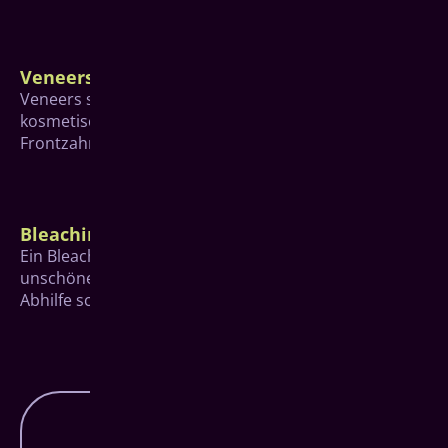
Veneers
Veneers sind keramische Verblendschalen, die für
kosmetische Veränderungen hauptsächlich im
Frontzahnbereich eingesetzt werden.
Bleaching
Ein Bleaching, also das Aufhellen der Zähne, kann bei
unschönen gelblichen oder gräulichen Verfärbungen
Abhilfe schaffen.