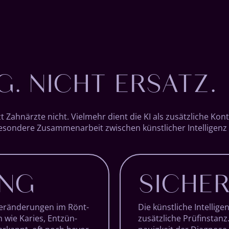
. NICHT ERSATZ.
t Zahn­ärzte nicht. Viel­mehr dient die KI als zu­sätz­liche Kont
 be­sondere Zu­sammen­arbeit zwischen künst­licher Intelli­gen
UNG
SICHER
Ver­änder­ungen im Rönt­
Die künstliche Intelli­ge
 wie Karies, Ent­zün­
zusätzliche Prüf­instanz