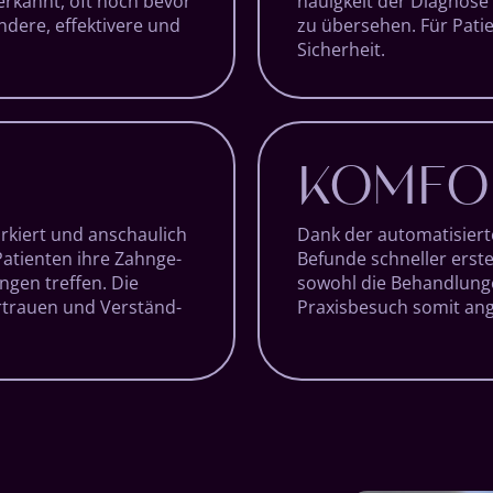
r­kannt, oft noch bevor
nauig­keit der Diag­nose 
ndere, effek­tivere und
zu über­sehen. Für Pati
Sicher­heit.
KOMFO
rkiert und an­schau­lich
Dank der auto­mati­sier
atienten ihre Zahn­ge­
Be­funde schneller er­stel
ungen treffen. Die
sowohl die Be­hand­lung
er­trauen und Ver­ständ­
Praxis­besuch somit an­