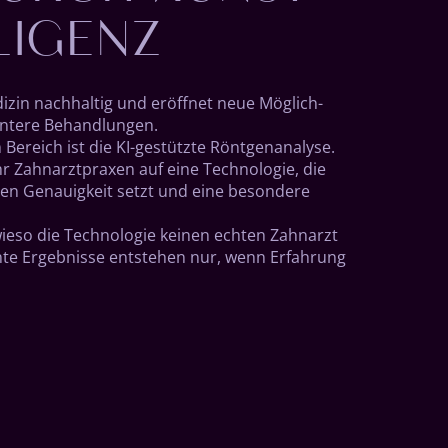
LI­GENZ
­zin nach­haltig und er­öffnet neue Mög­lich­
entere Be­hand­lungen.
ereich ist die KI-ge­stützte Rönt­gen­ana­lyse.
 Zahn­arzt­praxen auf eine Tech­nolo­gie, die
hen Ge­nauig­keit setzt und eine be­sondere
ieso die Tech­nolo­gie keinen echten Zahn­arzt
ente Er­ge­bnisse ent­stehen nur, wenn Er­fahrung