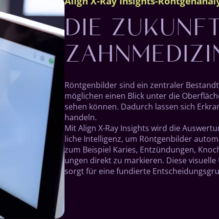
DIE ZUKUNF
Align X-Ray Insights-Röntgenanal
ZAHNMEDIZI
Röntgenbilder sind ein zentraler Bestandteil
mög­lichen einen Blick unter die Ober­fläche
sehen können. Dadurch lassen sich Er­krank
handeln.
Mit Align X-Ray Insights wird die Aus­wert
liche Intelli­genz, um Rönt­gen­bilder auto­m
zum Beispiel Karies, Ent­zün­dungen, Knoch
ungen direkt zu markieren. Diese visuelle 
sorgt für eine fun­dierte Ent­schei­dungs­gr