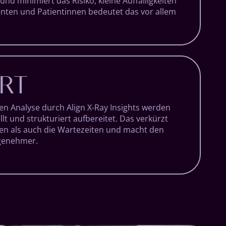
und mini­miert das Risiko, kleine Auf­fällig­keiten
enten und Patientinnen be­deutet das vor allem
RT
ten Analyse durch Align X-Ray Insights werden
lt und struk­tur­iert auf­be­reitet. Das ver­kürzt
en als auch die Warte­zeiten und macht den
ge­nehmer.