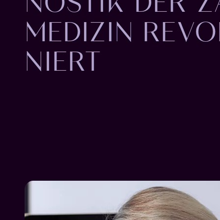
NOSTIK DER Z
MEDIZIN REVO
NIERT