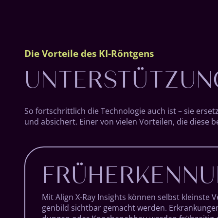
UNTERSTÜTZUNG
Die Vorteile des KI-Röntgens
So fortschrittlich die Tech­nolo­gie auch ist – sie ersetz
und ab­sichert. Einer von vielen Vor­teilen, die diese
FRÜHERKENN
Mit Align X-Ray Insights können selbst kleinste 
gen­bild sicht­bar ge­macht werden. Er­krank­ungen