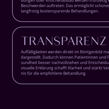
dungen oder Knochen­ab­bau werden früh­zeitig e
Be­schwerden auf­treten. Das er­mög­licht schone
lang­fristig kosten­sparende Be­hand­lungen.
TRANSPARENZ
Auffällig­keiten werden direkt im Röntgen­bild ma
dar­ge­stellt. Dadurch können Patientinnen und P
sund­heit besser nach­voll­ziehen und Ent­schei­d
visuelle Er­klär­ung schafft Klar­heit und stärkt V
nis für die em­pfohlene Be­hand­lung.