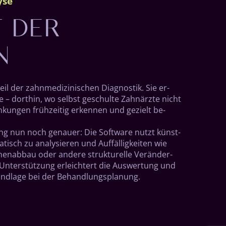
T DER
yse
N
 der zahn­medi­zin­ischen Diag­nos­tik. Sie er­
 – dort­hin, wo selbst ge­schulte Zahn­ärzte nicht
­ungen früh­zeitig er­kennen und ge­zielt be­
ung nun noch genauer: Die Soft­ware nutzt künst­
atisch zu ana­lysieren und Auf­fällig­keiten wie
en­ab­bau oder andere struktur­elle Ver­änder­
Unter­stützung er­leichtert die Aus­wer­tung und
und­lage bei der Be­hand­lungs­pla­nung.