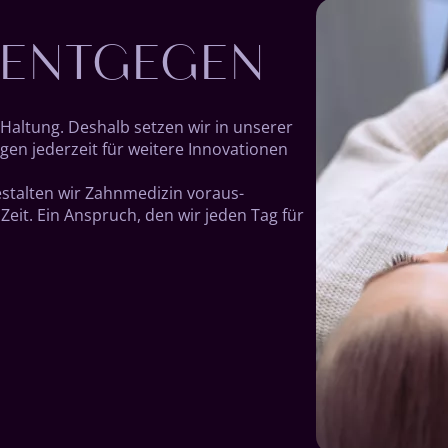
 ENTGEGEN
 Hal­tung. Deshalb setzen wir in unserer
en jeder­zeit für weitere Inno­vati­onen
stalten wir Zahn­medi­zin vor­aus­
Zeit. Ein An­spruch, den wir jeden Tag für