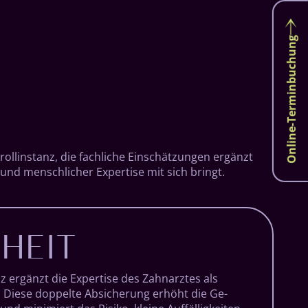
Online-Terminbuchung
roll­instanz, die fach­liche Ein­schätz­ungen er­gänzt
z und menschlicher Expertise mit sich bringt.
HEIT
nz er­gänzt die Exper­tise des Zahn­arztes als
. Diese doppelte Ab­sicher­ung er­höht die Ge­