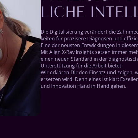
LICHE INTEL
Die Digitalisierung verändert die Zahn­medi
keiten für präzisere Diag­nosen und effi­zi
Eine der neusten Ent­wick­lungen in diesem B
Mit Align X-Ray Insights setzen immer mehr
einen neuen Stan­dard in der diag­nos­tisc
Unter­stützung für die Arbeit bie­tet.
Wir erklären Dir den Ein­satz und zeigen, w
er­setzen wird. Denn eines ist klar: Exzell
und Inno­vation Hand in Hand gehen.