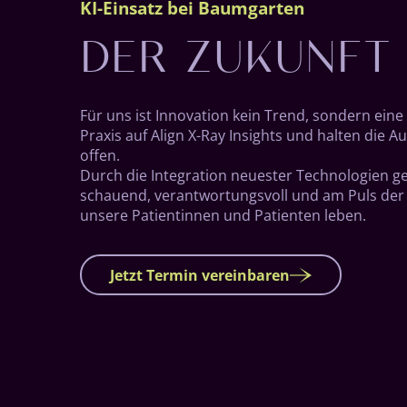
DER ZUKUNFT
KI-Einsatz bei Baumgarten
Für uns ist Innovation kein Trend, sondern eine
Praxis auf Align X-Ray Insights und halten die Aug
offen.
Durch die Inte­gration neuester Tech­nolo­gien ge­
schauend, ver­ant­wort­ungs­voll und am Puls der 
unsere Pati­ent­innen und Patienten leben.
Jetzt Termin vereinbaren