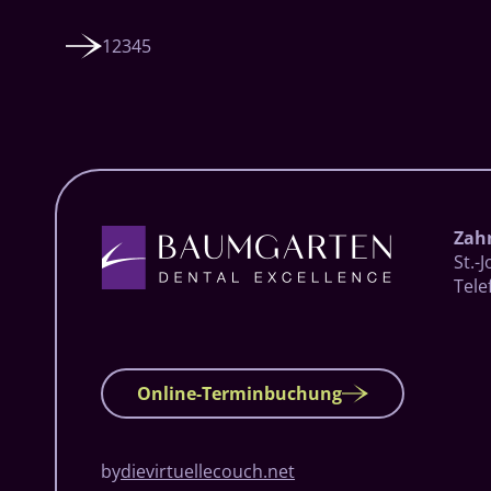
1
2
3
4
5
Zah
St.-
Tele
Online-Terminbuchung
by
dievirtuellecouch.net