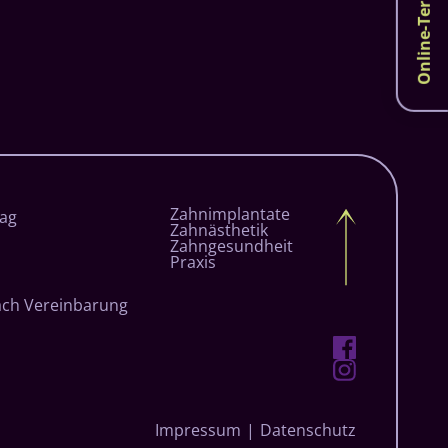
Navigation
Zahnimplantate
ag
überspringen
Zahnästhetik
Zahngesundheit
Praxis
ach Vereinbarung
Navigation
Impressum
Datenschutz
überspringen