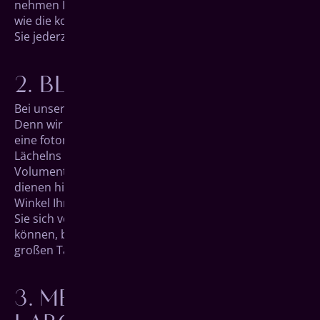
nehmen Ihnen Ihre Sorgen und legen im Detail fest,
wie die kommenden Schritte aussehen werden, damit
Sie jederzeit wissen, was auf Sie zukommt.
BLICK IN DIE ZUKUNFT
Bei unserem zweiten Gespräch wird es aufregend.
Denn wir können Ihnen in einer digitalen Vorschau
eine foto­realistische Darstellung Ihres neuen
Lächelns präsen­tieren. Die Aufnahmen der Digitalen
Volumentomographie (DVT) aus unserem Erst­termin
dienen hierfür als Basis, an der wir im Detail jeden
Winkel Ihrer neuen Zähne betrachten können. Haben
Sie sich von der zukünftigen Optik überzeugen
können, bereiten wir im Anschluss alles für den
großen Tag der Behandlung vor.
g
MEISTERHAFTE