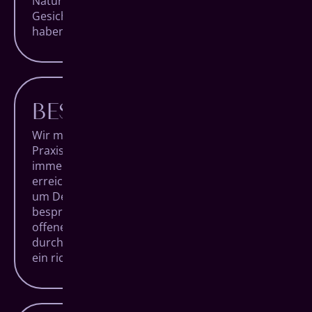
Natürlichkeit jedes Patienten. Für strahlende
Gesichter, die lange Freude an ihren Zähnen
haben.
BESTE BERATUNG
Wir möchten, dass Du voller Vertrauen unsere
Praxis betrittst und sie nach Deinem Termin
immer glücklich wieder verlässt. Um das zu
erreichen, nehmen wir uns besonders viel Zeit,
um Deine Behandlungen detailliert zu
besprechen, Dich zu beraten und Dir Deine
offenen Fragen zu beantworten. Denn nur
durch Aufklärung schafft man Verständnis und
ein richtig gutes Bauchgefühl.