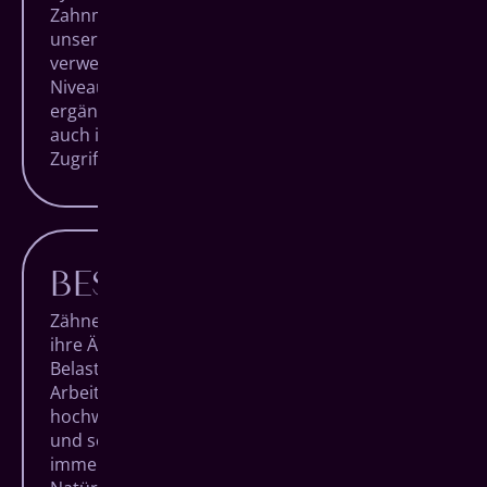
Zahnmedizin aus. Das bedeutet, dass neben
unserer Expertise und Erfahrung auch die
verwendeten Geräte auf absolutem High End-
Niveau sind und unsere Handgriffe ideal
ergänzen, sowohl im Behandlungsraum als
auch im hauseigenen Dentallabor mit direktem
Zugriff auf millimetergenaue Fertigungen.
BESTE MATERIALIEN
Zähne sind einzigartig. Sowohl mit Blick auf
ihre Ästhetik als auch auf ihre hohe
Belastbarkeit. Bei jedem unserer
Arbeitsschritte verwenden wir daher nur die
hochwertigsten Materialien, um für langlebige
und schöne Ergebnisse zu sorgen. Und das
immer unter dem Aspekt der individuellen