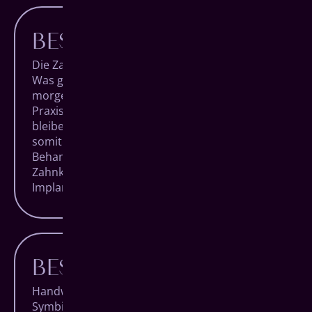
BESTE BEHANDLUNG
Die Zahnmedizin macht täglich Fortschritte.
Was gestern noch unmöglich schien, ist
morgen vielleicht eine Revolution. Als moderne
Praxis mit den höchsten Qualitätsansprüchen
bleiben wir am Puls der Zeit und ermöglichen
somit die bewährtesten und innovativsten
Behandlungsmethoden der Welt. Von der
Zahnkorrektur bis zum vollständigen
Implantat-System.
BESTE TECHNIK
Handwerk und Technologie in perfekter
Symbiose. Das zeichnet hochqualitative