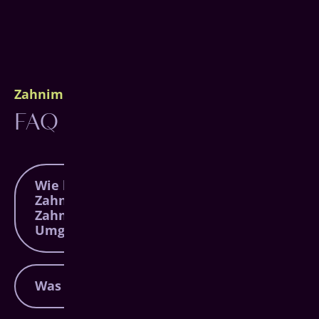
Zahnimplantate Haiger
FAQ
Wie lange dauert eine
Zahnimplantat-Behandlung beim
Zahnarzt in Haiger und
Umgebung?
Die Dauer einer Behandlung für
Was kosten Zahnimplantate?
Zahnimplantate in Haiger hängt von
mehreren Faktoren ab – darunter