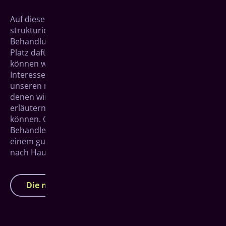
Auf dieser Website möchten wir Ihnen einen
strukturierten Überblick über unsere Implantat-
Behandlung nach dem All-on-4 System geben. Der
Platz dafür ist jedoch begrenzt und jeden Aspekt
können wir hier nicht im Detail aufgreifen. Ist Ihr
Interesse aber geweckt, laden wir Sie herzlich zu
unseren regelmäßigen Info­veranstal­tungen ein, in
denen wir den Behandlungs­verlauf im Detail
erläutern und Ihre persön­lichen Fragen beantworten
können. Ganz nebenbei lernen Sie auch direkt Ihren
Behandler Dr. Philipp Baumgarten kennen und mit
einem guten Gefühl für eine Entscheidung in Haiger
nach Hause fahren.
Die nächsten Infoveranstaltungen