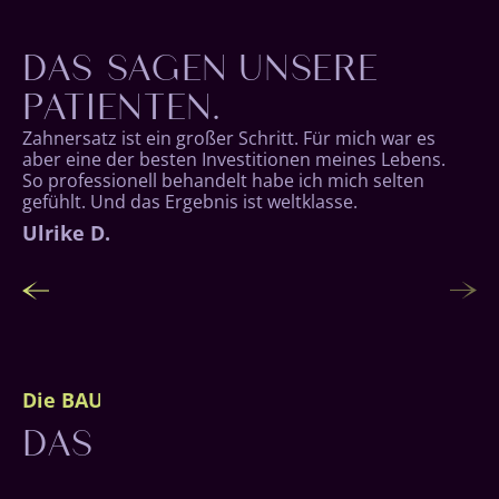
Funktion und Ästhetik.
DAS SAGEN UNSERE
Stabilität von Implantaten mit dem Komfort
einer Prothese, sodass sie sicher sitzen,
PATIENTEN.
leicht zu reinigen sind und Ihnen ein
unbeschwertes Lächeln ermöglichen.
Zahnersatz ist ein großer Schritt. Für mich war es
aber eine der besten Investitionen meines Lebens.
So professionell behandelt habe ich mich selten
gefühlt. Und das Ergebnis ist weltklasse.
Dieter G.
Ulrike D.
Die BAUMGARTEN Philosophie
DAS BESTE FÜR DICH.