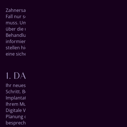
Zahnersatz ist etwas, über das man sich im besten
Fall nur selten in seinem Leben Gedanken machen
muss. Umso überwältigender kann es da sein, sich
über die unterschiedlichen Möglichkeiten und
Behandlungsformen der aktuellen Zahnmedizin zu
informieren und Entscheidungen zu treffen. Wir
stellen hier den Ablauf des All-on-4 Systems vor – für
eine sichere Entscheidung.
DAS ERSTE GESPRÄCH
Ihr neues Lebens­gefühl beginnt mit dem ersten
Schritt. Bei einem ersten Beratungs­gespräch für Ihre
Implantate schauen wir uns dem aktuellen Zustand in
Ihrem Mundraum an. Dabei hilft uns hochmoderne
Digitale Volumentomographie (DVT) bei der präzisen
Planung des späteren Eingriffs. Außerdem
besprechen wir mit Ihnen mögliche Wünsche,