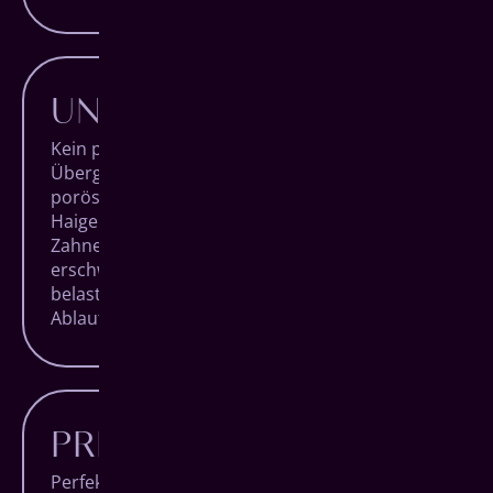
UNKOMPLIZIERTER
Kein provisorischer Zahnersatz in der
Übergangszeit. Kein künstlicher Aufbau bei
poröser Knochenstruktur. Mit All-on-4 für
Haiger entfallen einige Hürden, die
Zahnersatzbehandlungen in vielen Fällen
erschweren und für die Patienten unnötig
belastend sind. Sie erhalten einen klaren
Ablauf und die beste Behandlung.
PREISWERTER
Perfekter Zahnersatz in Haiger ist eine