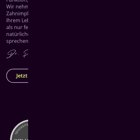
Wir nehmen uns Zeit für Sie und entwickeln
Zahnimplantate für Haiger, die perfekt zu Ihnen und
Ihrem Leben passen. Denn am Ende geht es um mehr
als nur feste Zähne – es geht darum, mit einem
natürlichen Zahnersatz wieder unbeschwert lachen,
sprechen und genießen zu können.
Jetzt Termin vereinbaren