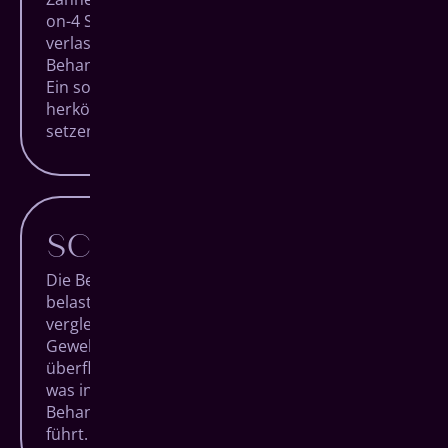
on-4 System besonders effizient. Im Normalfall
verlassen Sie unsere Praxis am
Behandlungstag nach nur einer Stunde wieder.
Ein solch schneller Eingriff ist bei
herkömmlichen Systemen mit bis zu 10 zu
setzenden Implantaten undenkbar.
SCHONENDER
Die Behandlung mit dem All-on-4 System
belastet den Organismus deutlich weniger als
vergleichbare Eingriffe. Das umliegende
Gewebe wird durch den Verzicht auf
überflüssige Implantate besonders geschont,
was insgesamt zu einer schmerzärmeren
Behandlung und entspannteren Patienten
führt.