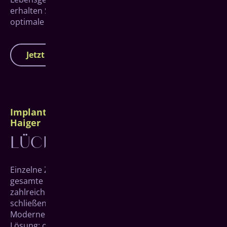
erhalten Sie von uns natürlich auch Tipps für eine
optimale Pflege Ihres Zahn­ersatzes in Zukunft.
Jetzt Termin vereinbaren
Implantate bei partiellem Zahnverlust
Haiger
LÜCKENLOS GLÜCKLICH
Einzelne Zähne zu verlieren, muss nicht bedeuten, die
gesamte Lebensqualität zu verlieren. Denn es gibt
zahlreiche Möglichkeiten, die Lücke passgenau zu
schließen.
Moderne Zahnimplantate für Haiger sind hier die
Lösung: ob Einzelimplantat, Sofortimplantat,