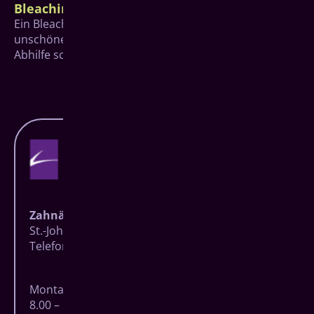
Bleaching
Ein Bleaching, also das Aufhellen der Zähne, kann bei
unschönen gelblichen oder gräulichen Verfärbungen
Abhilfe schaffen.
Zahnärzte Baumgarten
St.-Johann-Straße 27 | 57074 Siegen
Telefon
0271 83723
| Fax 0271 8706806
Montag – Donnerstag
8.00 – 18.00 Uhr