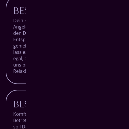
BESTER KOMFORT
Dein Besuch bei uns soll keine lästige
Angelegenheit sein, sondern ein Termin, auf
den Du Dich trotz Alltagsstress freuen kannst.
Entspanne Dich in unseren Räumlichkeiten,
genieße den Blick über die Siegener City und
lass es Dir bei einem Getränk gut gehen. Ganz
egal, ob Du nur zur Routineuntersuchung bei
uns bist oder ein besonderer Eingriff ansteht:
Relax!
BESTE LAGE
Komfort beginnt bei uns schon vor dem
Betreten unserer Praxis. Denn Dein Besuch
soll Deinen Alltag so wenig wir möglich