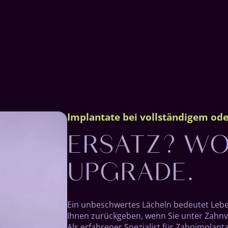
ERSATZ? WO
Implantate bei vollständigem ode
UPGRADE.
Ein unbeschwertes Lächeln bedeutet Lebe
Ihnen zurückgeben, wenn Sie unter Zahnve
Als erfahrener Spezialist für Zahnimplanta