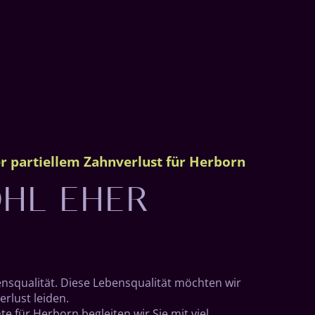
HL EHER
r partiellem Zahnverlust für Herborn
nsqualität. Diese Lebensqualität möchten wir
rlust leiden.
te für Herborn begleiten wir Sie mit viel