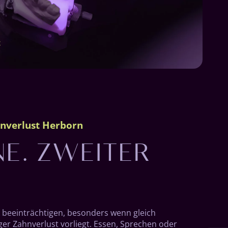
t
NE. ZWEITER
hnverlust Herborn
k beeinträchtigen, besonders wenn gleich
ger Zahnverlust vorliegt. Essen, Sprechen oder