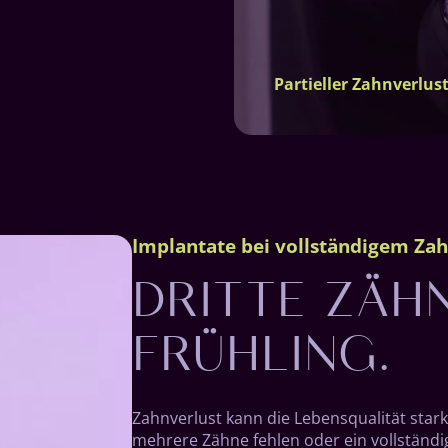
Partieller Zahnverlus
DRITTE ZÄH
Implantate bei vollständigem Za
FRÜHLING.
Zahnverlust kann die Lebensqualität star
mehrere Zähne fehlen oder ein vollständi